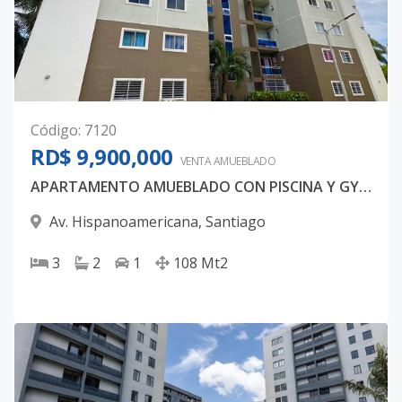
Código
:
7120
RD$ 9,900,000
VENTA AMUEBLADO
APARTAMENTO AMUEBLADO CON PISCINA Y GYM - AVE. HISPANOAMERICANA - SANTIAGO
Av. Hispanoamericana
,
Santiago
3
2
1
108
Mt2