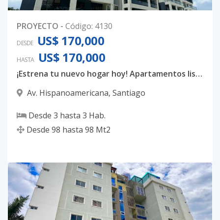
PROYECTO
-
Código
:
4130
US$ 170,000
DESDE
US$ 170,000
HASTA
¡Estrena tu nuevo hogar hoy! Apartamentos listo para ti
Av. Hispanoamericana
,
Santiago
Desde
3
hasta
3
Hab.
Desde
98
hasta
98
Mt2