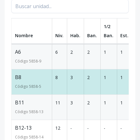
1/2
Nombre
Niv.
Hab.
Ban.
Ban.
Est.
m
A6
6
2
2
1
1
1
Código
5858
-9
B8
8
3
2
1
1
1
Código
5858
-5
B11
11
3
2
1
1
1
Código
5858
-13
B12-13
12
-
-
-
-
2
Código
5858
-14