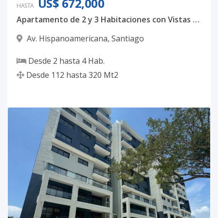
US$ 672,000
HASTA
Apartamento de 2 y 3 Habitaciones con Vistas 360° y Áreas Sociales de Lujo en Urbanización Thomen, Santiago
Av. Hispanoamericana
,
Santiago
Desde
2
hasta
4
Hab.
Desde
112
hasta
320
Mt2