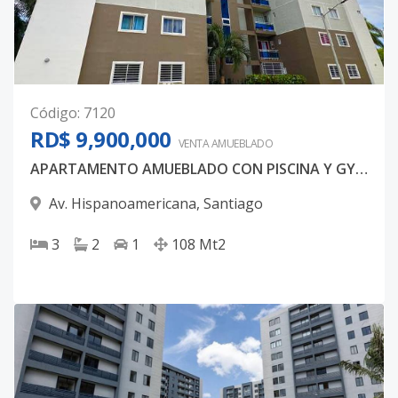
Código
:
7120
RD$ 9,900,000
VENTA AMUEBLADO
APARTAMENTO AMUEBLADO CON PISCINA Y GYM - AVE. HISPANOAMERICANA - SANTIAGO
Av. Hispanoamericana
,
Santiago
3
2
1
108
Mt2