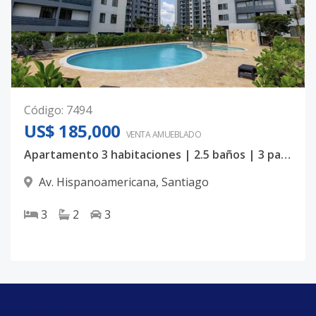
Código
:
7494
US$ 185,000
VENTA AMUEBLADO
Apartamento 3 habitaciones | 2.5 baños | 3 parqueos | Hispanoamericana
Av. Hispanoamericana
,
Santiago
3
2
3