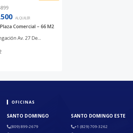
6899
,500
ALQUILER
 Plaza Comercial – 66 M2
ngación Av. 27 De
,
Santo Domingo Oeste
2
OFICINAS
SANTO DOMINGO
SANTO DOMINGO ESTE
(809) 899-2679
+1 (829) 709-3262