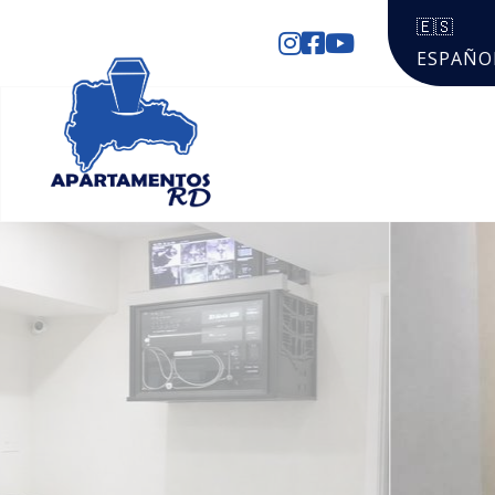
🇪🇸
ESPAÑO