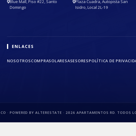
Blue Mall, Piso #22, Santo
Plaza Cuadra, Autopista San
Domingo
Isidro, Local 2L-19
ENLACES
NOSOTROS
COMPRA
SOLARES
ASESORES
POLÍTICA DE PRIVACID
CO · POWERED BY ALTERESTATE ·
2026
APARTAMENTOS RD. TODOS LO