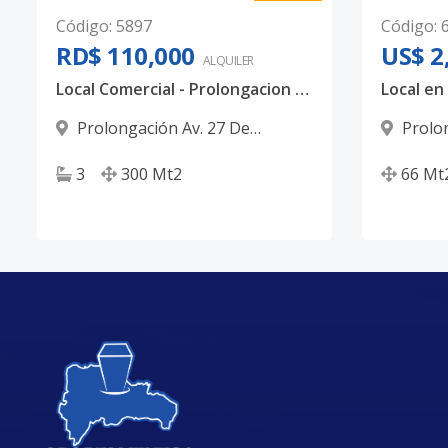
Código
:
5897
Código
:
RD$ 110,000
US$ 2
ALQUILER
Local Comercial - Prolongacion 27 de febrero, Santo Domingo Oeste
Local en
Prolongación Av. 27 De
Prolo
Febrero
,
Santo Domingo Oeste
Febrero
3
300
Mt2
66
Mt