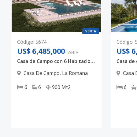
VENTA
Código
:
5674
Código
:
US$ 6,485,000
US$ 6
VENTA
Casa de Campo con 6 Habitaciones en Bahía Chavón – Lujo Tropical en La Marina
Casa De Campo
,
La Romana
Casa 
6
6
900
Mt2
6