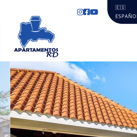
🇪🇸
ESPAÑO