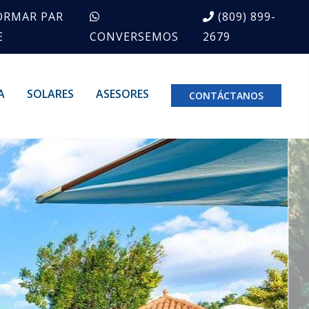
ORMAR PAR
(809) 899-
E
CONVERSEMOS
2679
A
SOLARES
ASESORES
CONTÁCTANOS