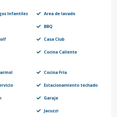
gos Infantiles
Area de lavado
BBQ
olf
Casa Club
Cocina Caliente
Marmol
Cocina Fría
ervicio
Estacionamiento techado
m
Garaje
Jacuzzi