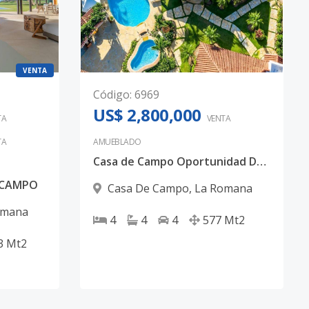
VENTA
Código
:
6969
US$ 2,800,000
TA
VENTA
TA
AMUEBLADO
Casa de Campo Oportunidad De Villa Full Amueblada.
E CAMPO
Casa De Campo
,
La Romana
omana
4
4
4
577
Mt2
3
Mt2