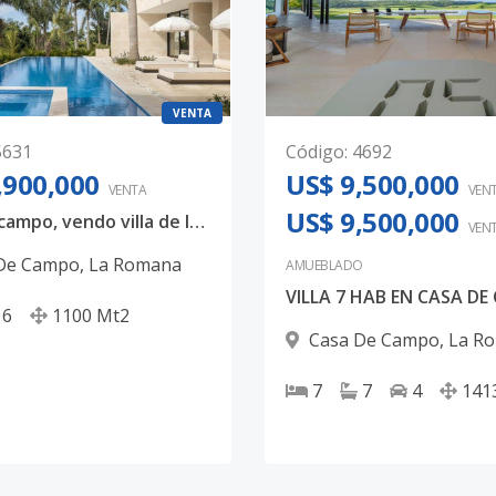
VENTA
5631
Código
:
4692
,900,000
US$ 9,500,000
VENTA
VEN
US$ 9,500,000
Casa de campo, vendo villa de lujo con vista al mar
VEN
De Campo
,
La Romana
AMUEBLADO
VILLA 7 HAB EN CASA D
6
1100
Mt2
Casa De Campo
,
La R
7
7
4
141