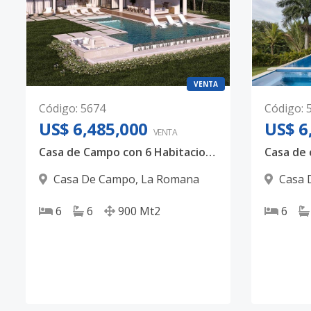
VENTA
Código
:
5674
Código
:
US$ 6,485,000
US$ 6
VENTA
Casa de Campo con 6 Habitaciones en Bahía Chavón – Lujo Tropical en La Marina
Casa De Campo
,
La Romana
Casa 
6
6
900
Mt2
6