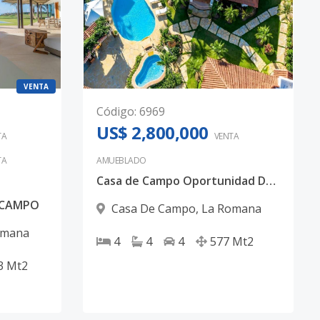
VENTA
Código
:
6969
US$ 2,800,000
TA
VENTA
TA
AMUEBLADO
Casa de Campo Oportunidad De Villa Full Amueblada.
E CAMPO
Casa De Campo
,
La Romana
omana
4
4
4
577
Mt2
3
Mt2