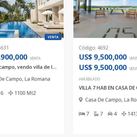
VENTA
5631
Código
:
4692
,900,000
US$ 9,500,000
VENTA
VEN
US$ 9,500,000
Casa de campo, vendo villa de lujo con vista al mar
VEN
De Campo
,
La Romana
AMUEBLADO
VILLA 7 HAB EN CASA D
6
1100
Mt2
Casa De Campo
,
La R
7
7
4
141