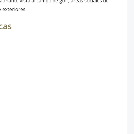
onante vista al campo de golf, áreas sociales de
y exteriores.
icas