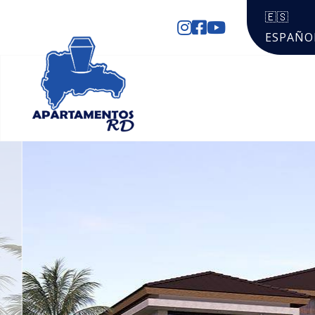
🇪🇸
ESPAÑO