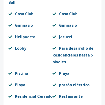
Ball
Código
7496
-14
Casa Club
Casa Club
61
-
-
-
-
-
6
Código
Gimnasio
7496
-15
Gimnasio
62
Helipuerto
Jacuzzi
-
-
-
-
-
93
Código
7496
-16
Lobby
Para desarrollo de
Residenciales hasta 5
63
-
-
-
-
-
6
niveles
Código
7496
-17
Piscina
Playa
64
-
-
-
-
-
6
Código
7496
-18
Playa
portón eléctrico
67
-
-
-
-
-
6
Residencial Cerrado
Restaurante
Código
7496
-19