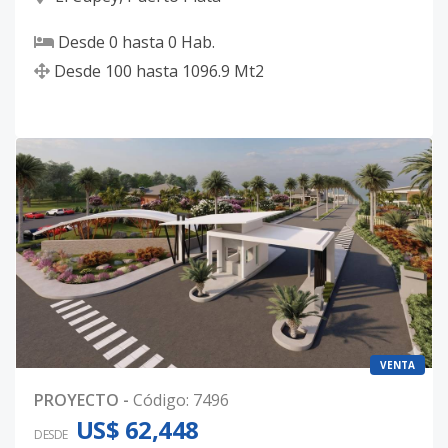
237
-
-
-
-
-
1
Desde
0
hasta
0
Hab.
Código
7496
-42
Desde
100
hasta
1096.9
Mt2
VENTA
PROYECTO
-
Código
:
7496
US$ 62,448
DESDE