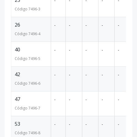
25
-
-
-
-
-
67
Código
7496
-3
26
-
-
-
-
-
65
Código
7496
-4
40
-
-
-
-
-
10
Código
7496
-5
42
-
-
-
-
-
10
Código
7496
-6
47
-
-
-
-
-
10
Código
7496
-7
53
-
-
-
-
-
6
Código
7496
-8