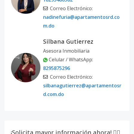
Código
7496
-25
Correo Electrónico:
nadinefuria@apartamentosrd.co
75
-
-
-
-
-
1
m.do
Código
7496
-26
Silbana Gutierrez
180
-
-
-
-
-
1
Asesora Inmobiliaria
Código
7496
-27
Celular / WhatsApp:
8295875296
191
-
-
-
-
-
1
Correo Electrónico:
Código
7496
-28
silbanagutierrez@apartamentosr
192
d.com.do
-
-
-
-
-
1
Código
7496
-29
197
-
-
-
-
-
1
Código
7496
-30
¡Solicita mayor información ahora! 👇🏽