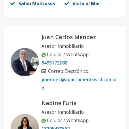
Salón Multiusos
Vista al Mar
68
-
-
-
-
-
6
Código
7496
-20
69
-
-
-
-
-
1
Juan Carlos Méndez
Código
7496
-21
Asesor Inmobiliario
Celular / WhatsApp:
70
-
-
-
-
-
1
8495172688
Código
7496
-22
Correo Electrónico:
71
jmendez@apartamentosrd.com.d
-
-
-
-
-
1
o
Código
7496
-23
Nadine Furia
72
-
-
-
-
-
1
Código
7496
-24
Asesor Inmobiliario
Celular / WhatsApp:
74
-
-
-
-
-
1
18295480582