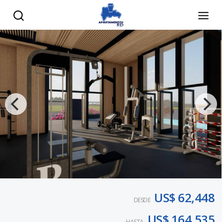
US$ 62,448
DESDE
US$ 164,535
HASTA