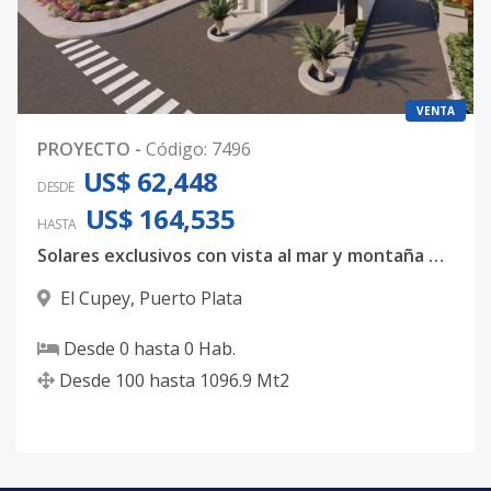
VENTA
PROYECTO
-
Código
:
7496
US$ 62,448
DESDE
US$ 164,535
HASTA
Solares exclusivos con vista al mar y montaña en zona de alta plusvalía
El Cupey
,
Puerto Plata
Desde
0
hasta
0
Hab.
Desde
100
hasta
1096.9
Mt2