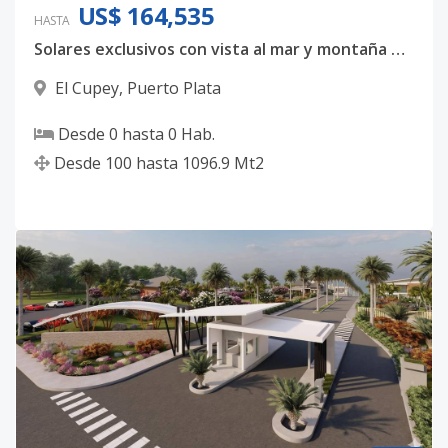
US$ 164,535
HASTA
Solares exclusivos con vista al mar y montaña en zona de alta plusvalía
El Cupey
,
Puerto Plata
Desde
0
hasta
0
Hab.
Desde
100
hasta
1096.9
Mt2