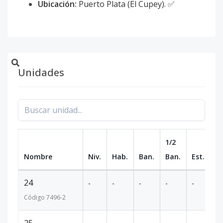
Ubicación:
Puerto Plata (El Cupey). ✅
Unidades
1/2
Nombre
Niv.
Hab.
Ban.
Ban.
Est.
m
24
-
-
-
-
-
6
Código
7496
-2