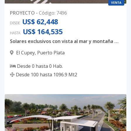
VENTA
PROYECTO
-
Código
:
7496
US$ 62,448
DESDE
US$ 164,535
HASTA
Solares exclusivos con vista al mar y montaña en zona de alta plusvalía
El Cupey
,
Puerto Plata
Desde
0
hasta
0
Hab.
Desde
100
hasta
1096.9
Mt2