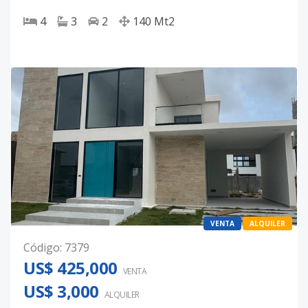
4
3
2
140
Mt2
VENTA
ALQUILER
Código
:
7379
US$ 425,000
VENTA
US$ 3,000
ALQUILER