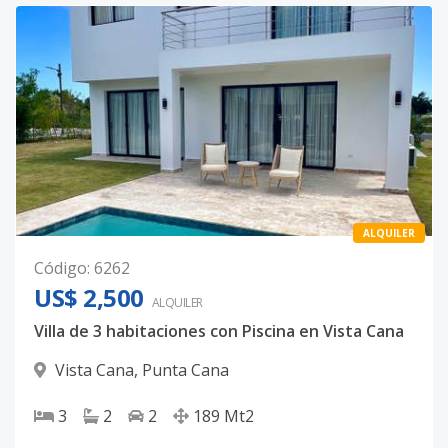
ALQUILER
Código
:
6262
US$ 2,500
ALQUILER
Villa de 3 habitaciones con Piscina en Vista Cana
Vista Cana
,
Punta Cana
3
2
2
189
Mt2