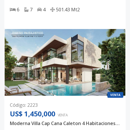
6
7
4
501.43
Mt2
VENTA
Código
:
2223
US$ 1,450,000
VENTA
Moderna Villa Cap Cana Caleton 4 Habitaciones con Gran Piscina