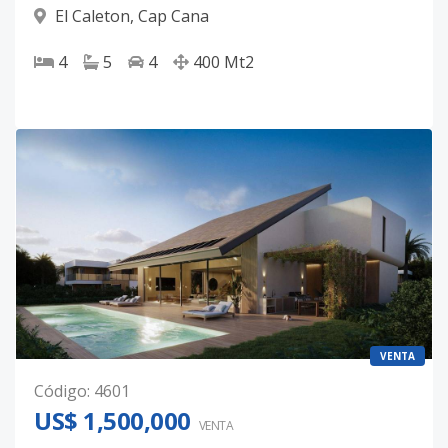
El Caleton
,
Cap Cana
4
5
4
400
Mt2
VENTA
Código
:
4601
US$ 1,500,000
VENTA