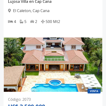
Lujosa Villa en Cap Cana
El Caleton
,
Cap Cana
4
5
2
500
Mt2
VENTA
Código
:
2073