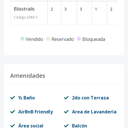
Blisstrails
2
3
3
1
2
2
Código
2383
-1
Vendido
Reservado
Bloqueada
Amenidades
½ Baño
2do con Terraza
AirBnB Friendly
Area de Lavandería
Área social
Balcón