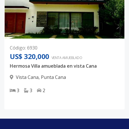
Código
:
6930
US$ 320,000
VENTA AMUEBLADO
Hermosa Villa amueblada en vista Cana
Vista Cana
,
Punta Cana
3
3
2