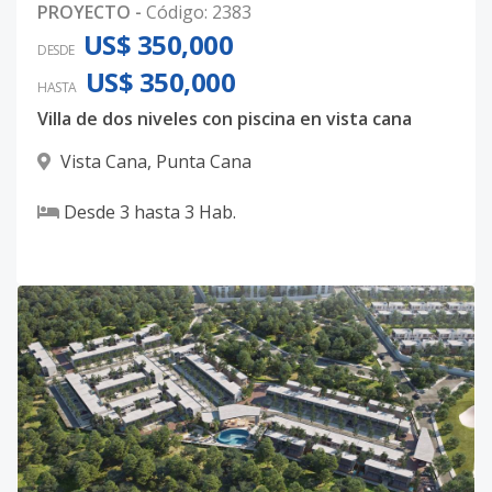
PROYECTO
-
Código
:
2383
US$ 350,000
DESDE
US$ 350,000
HASTA
Villa de dos niveles con piscina en vista cana
Vista Cana
,
Punta Cana
Desde
3
hasta
3
Hab.