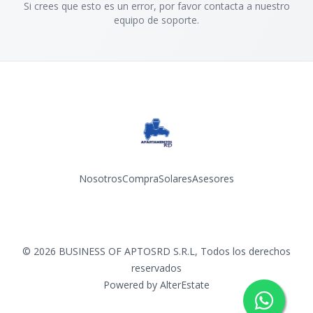
Si crees que esto es un error, por favor contacta a nuestro
equipo de soporte.
Nosotros
Compra
Solares
Asesores
Facebook
Instagram
YouTube
©
2026
BUSINESS OF APTOSRD S.R.L
,
Todos los derechos
reservados
Powered by
AlterEstate