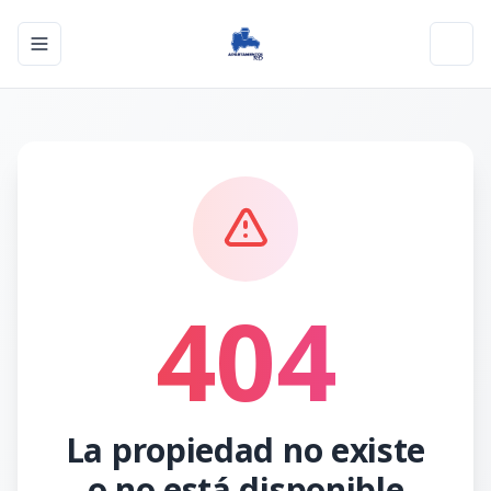
Toggle navigation menu
Toggl
404
La propiedad no existe
o no está disponible