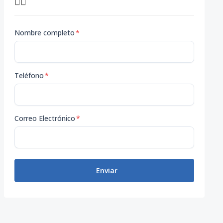
👇🏽
stigioso Puntacana Resort & Club. Esta excepcional villa
Nombre completo
*
 cuadrados) de espacio habitable diseñado con maestría. 
Teléfono
*
a privada. La casa cuenta con una sala de televisión ind
, Corales 79 ofrece no solo privacidad y lujo, sino tamb
Correo Electrónico
*
Enviar