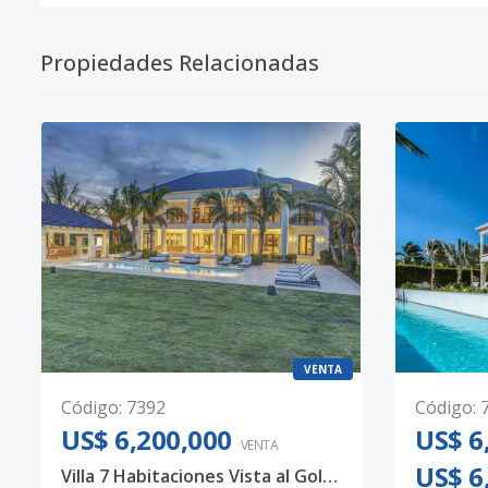
Propiedades Relacionadas
VENTA
Código
:
7392
Código
:
US$ 6,200,000
US$ 6
VENTA
US$ 6
Villa 7 Habitaciones Vista al Golf Corales Puntacana Resort & Club