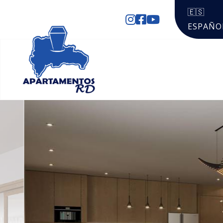
🇪🇸
ESPAÑO