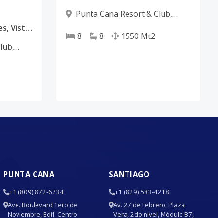
Punta Cana Resort & Club
,
Punta Cana
Villa Nueva 7 Habitaciones, Vista al Golf Corales Puntacana Resort & Club
8
8
1550
Mt2
Club
,
PUNTA CANA
SANTIAGO
+1 (809) 872-6734
+1 (829) 583-4218
Ave. Boulevard 1ero de
Av. 27 de Febrero, Plaza
Noviembre, Edif. Centro
Vera, 2do nivel, Módulo B7,