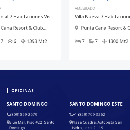
O
AMUEBLADO
Villa Colonial 7 Habitaciones Vista Golf Corales Puntacana Resort & Club
 Cana Resort & Club
,
Punta Cana Resort & 
ana
Punta Cana
7
6
1393
Mt2
7
7
1300
Mt2
OFICINAS
SANTO DOMINGO
SANTO DOMINGO ESTE
(809) 899-2679
+1 (829) 709-3262
Blue Mall, Piso #22, Santo
Plaza Cuadra, Autopista San
Domingo
Isidro, Local 2L-19