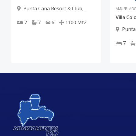
Punta Cana Resort & Club
,
AMUEBLAD
Punta Cana
7
7
6
1100
Mt2
Punta
Punta C
7