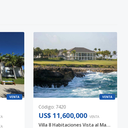
VENTA
VENTA
Código
:
7420
US$ 11,600,000
TA
VENTA
Villa 8 Habitaciones Vista al Mar y Golf en Corales Puntacana Resort & Club
TA