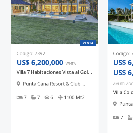
VENTA
Código
:
7392
Código
:
US$ 6,200,000
US$ 6
VENTA
US$ 6
Villa 7 Habitaciones Vista al Golf Corales Puntacana Resort & Club
Punta Cana Resort & Club
,
AMUEBLAD
Punta Cana
7
7
6
1100
Mt2
Punta
Punta C
7