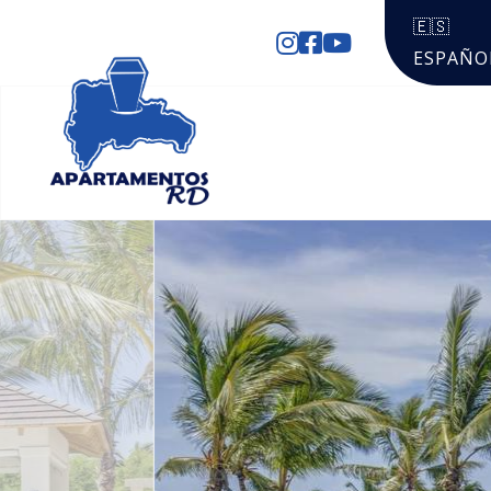
🇪🇸
ESPAÑO