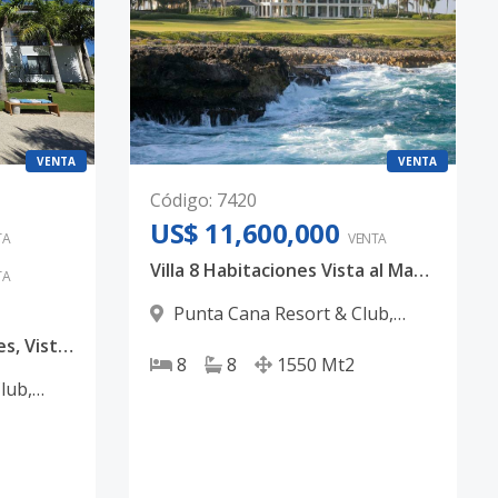
VENTA
VENTA
Código
:
7420
US$ 11,600,000
TA
VENTA
Villa 8 Habitaciones Vista al Mar y Golf en Corales Puntacana Resort & Club
TA
Punta Cana Resort & Club
,
Punta Cana
Villa Nueva 7 Habitaciones, Vista al Golf Corales Puntacana Resort & Club
8
8
1550
Mt2
Club
,