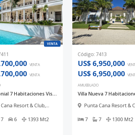
VENTA
7411
Código
:
7413
,700,000
US$ 6,950,000
VENTA
VEN
,700,000
US$ 6,950,000
VENTA
VEN
O
AMUEBLADO
Villa Colonial 7 Habitaciones Vista Golf Corales Puntacana Resort & Club
 Cana Resort & Club
,
Punta Cana Resort & 
ana
Punta Cana
7
6
1393
Mt2
7
7
1300
Mt2