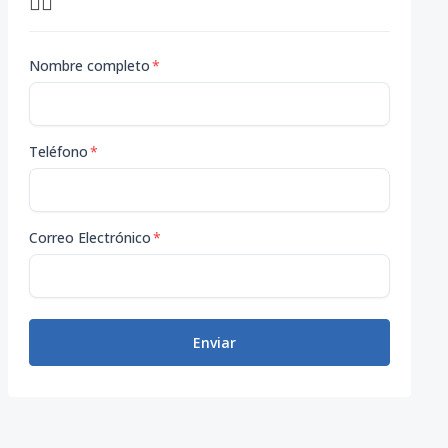
👇🏽
 Rodeada de exuberantes paisajes tropicales y campos de 
Nombre completo
*
pacios exteriores, perfectos para recibir invitados o re
Teléfono
*
ofrecer.
Correo Electrónico
*
Enviar