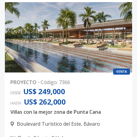
VENTA
PROYECTO
-
Código
:
7366
US$ 249,000
DESDE
US$ 262,000
HASTA
Villas con la mejor zona de Punta Cana
Boulevard Turístico del Este
,
Bávaro