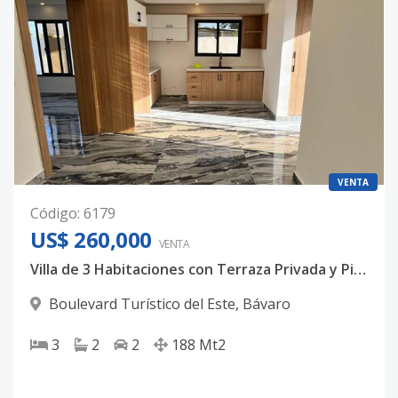
VENTA
Código
:
6179
US$ 260,000
VENTA
Villa de 3 Habitaciones con Terraza Privada y Picuzzi
Boulevard Turístico del Este
,
Bávaro
3
2
2
188
Mt2