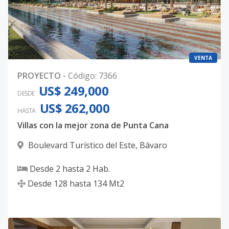
VENTA
PROYECTO
-
Código
:
7366
US$ 249,000
DESDE
US$ 262,000
HASTA
Villas con la mejor zona de Punta Cana
Boulevard Turístico del Este
,
Bávaro
Desde
2
hasta
2
Hab.
Desde
128
hasta
134
Mt2