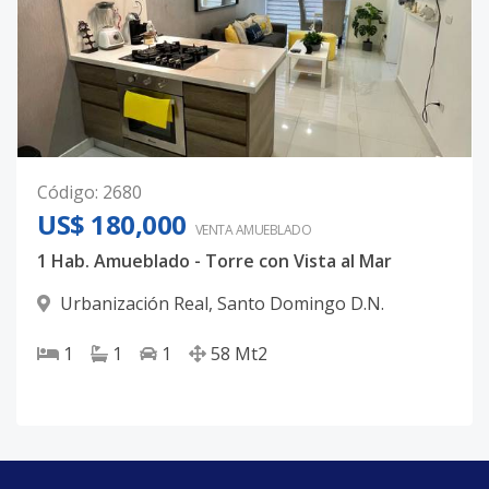
Código
:
2680
US$ 180,000
VENTA AMUEBLADO
1 Hab. Amueblado - Torre con Vista al Mar
Urbanización Real
,
Santo Domingo D.N.
1
1
1
58
Mt2