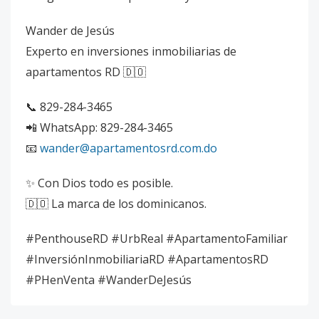
Wander de Jesús
Experto en inversiones inmobiliarias de
apartamentos RD 🇩🇴
📞 829-284-3465
📲 WhatsApp: 829-284-3465
📧
wander@apartamentosrd.com.do
✨ Con Dios todo es posible.
🇩🇴 La marca de los dominicanos.
#PenthouseRD #UrbReal #ApartamentoFamiliar
#InversiónInmobiliariaRD #ApartamentosRD
#PHenVenta #WanderDeJesús