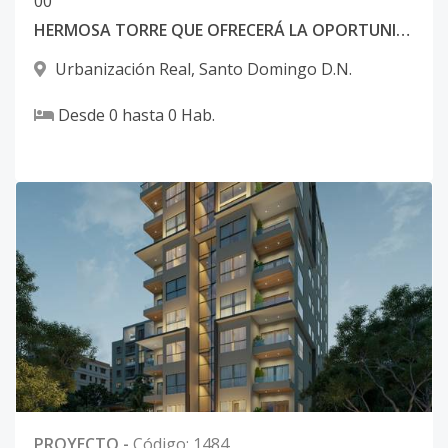
0
0
HERMOSA TORRE QUE OFRECERÁ LA OPORTUNIDAD DE VIVIR EN FAMILIA
Urbanización Real
,
Santo Domingo D.N.
Desde
0
hasta
0
Hab.
PROYECTO
-
Código
:
1484