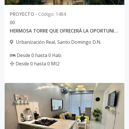
PROYECTO
-
Código
:
1484
0
0
HERMOSA TORRE QUE OFRECERÁ LA OPORTUNIDAD DE VIVIR EN FAMILIA
Urbanización Real
,
Santo Domingo D.N.
Desde
0
hasta
0
Hab.
Desde
0
hasta
0
Mt2