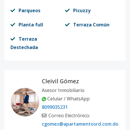
PH A
-
3
3
1
4
Parqueos
Picuzzy
Código
1484
-10
Planta full
Terraza Común
PH B
-
-
-
-
4
Código
1484
-11
Terraza
Destechada
APARTAMENTO
-
3
3
1
3
3B
Código
1484
-12
Cleivil Gómez
APARTAMENTO
-
3
-
-
3
Asesor Inmobiliario
4B
Celular / WhatsApp:
Código
1484
-13
8099035231
Correo Electrónico:
APARTAMENTO
-
3
-
-
2
cgomez@apartamentosrd.com.do
11 A