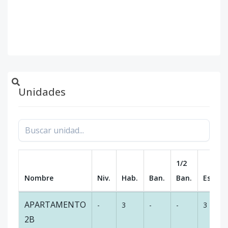
Unidades
1/2
Nombre
Niv.
Hab.
Ban.
Ban.
Est.
APARTAMENTO
-
3
-
-
3
2B