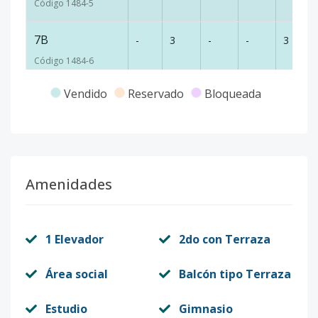
Código
1484
-5
7B
-
3
-
-
3
Código
1484
-6
Vendido
Reservado
Bloqueada
APARTAMENTO
-
3
3
1
3
9-B
Código
1484
-7
APARTAMENTO
-
3
3
1
3
Amenidades
9A Y 9B
Código
1484
-8
1 Elevador
2do con Terraza
APARTAMENTO
-
3
3
1
3
10A Y 10B
Área social
Balcón tipo Terraza
Código
1484
-9
Estudio
Gimnasio