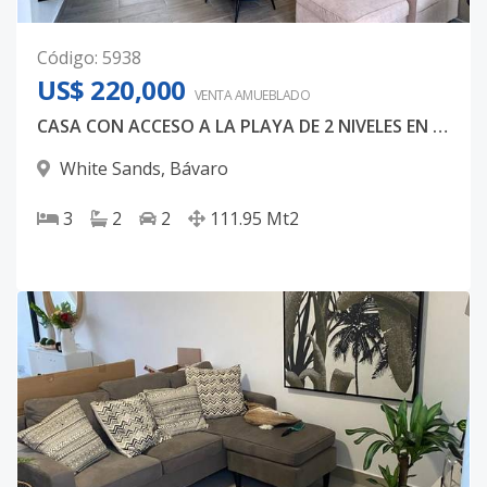
Código
:
5938
US$ 220,000
VENTA AMUEBLADO
CASA CON ACCESO A LA PLAYA DE 2 NIVELES EN VENTA
White Sands
,
Bávaro
3
2
2
111.95
Mt2