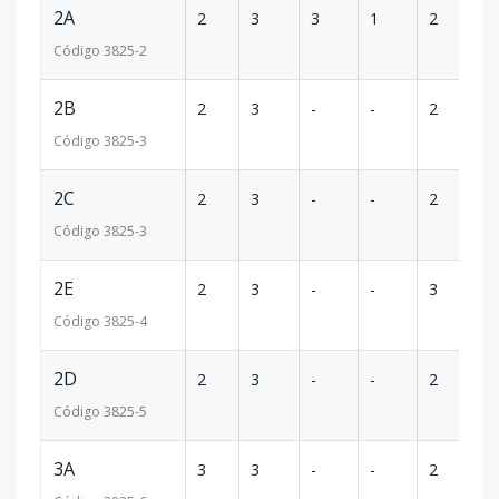
2A
2
3
3
1
2
16
Código
3825
-2
2B
2
3
-
-
2
14
Código
3825
-3
2C
2
3
-
-
2
1
Código
3825
-3
2E
2
3
-
-
3
17
Código
3825
-4
2D
2
3
-
-
2
13
Código
3825
-5
3A
3
3
-
-
2
16