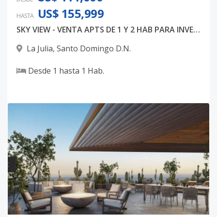
US$ 155,999
HASTA
12E
12
3
-
-
3
17
SKY VIEW - VENTA APTS DE 1 Y 2 HAB PARA INVERSION
Código
3825
-39
La Julia
,
Santo Domingo D.N.
13D
13
3
-
-
2
13
Desde
1
hasta
1
Hab.
Código
3825
-40
14D
14
3
-
-
2
13
Código
3825
-41
14E
14
3
-
-
3
17
Código
3825
-42
Unidad-45
-
-
-
-
-
-
Código
3825
-43
Unidad-46
-
-
-
-
-
-