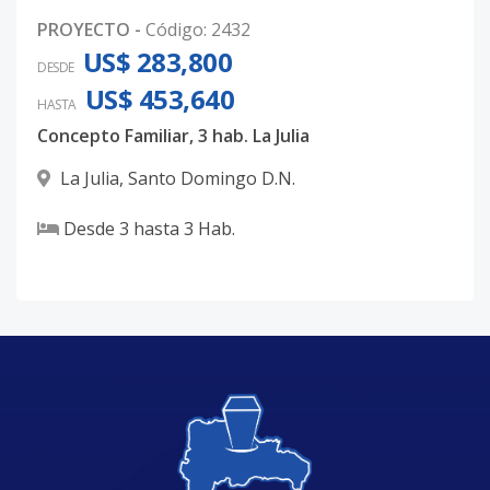
PROYECTO
-
Código
:
2432
Código
3825
-44
US$ 283,800
DESDE
Unidad-47
-
-
-
-
-
-
US$ 453,640
HASTA
Código
3825
-45
Concepto Familiar, 3 hab. La Julia
Unidad-48
-
-
-
-
-
-
La Julia
,
Santo Domingo D.N.
Código
3825
-46
Desde
3
hasta
3
Hab.
PH-D
15
4
4
1
3
2
Código
3825
-47
8E
-
-
-
-
-
-
Código
3825
-48
5C
5
3
-
-
2
1
Código
3825
-1