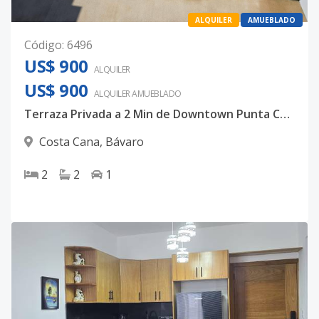
ALQUILER
AMUEBLADO
Código
:
6496
US$ 900
ALQUILER
US$ 900
ALQUILER
AMUEBLADO
Terraza Privada a 2 Min de Downtown Punta Cana — 2 Habitaciones
Costa Cana
,
Bávaro
2
2
1