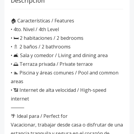
Descripción
🏠 Características / Features
• 4to. Nivel / 4th Level
• 🛏️ 2 habitaciones / 2 bedrooms
• 🚿 2 baños / 2 bathrooms
• 🛋️ Sala y comedor / Living and dining area
• 🌅 Terraza privada / Private terrace
• 🏊 Piscina y áreas comunes / Pool and common
areas
• 📶 Internet de alta velocidad / High-speed
internet
⸻
🌴 Ideal para / Perfect for
Vacacionar, trabajar desde casa o disfrutar de una
estancia tranquila y segura en el corazón de