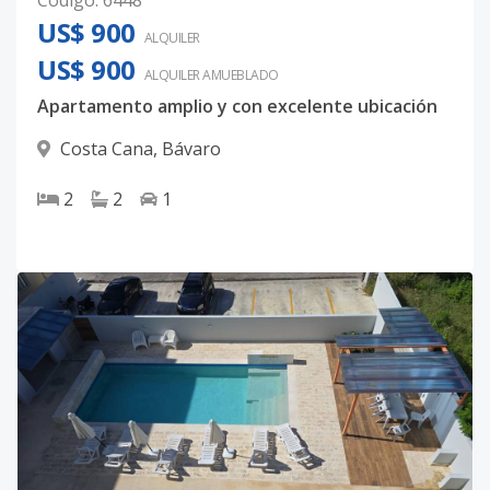
Código
:
6448
US$ 900
ALQUILER
US$ 900
ALQUILER
AMUEBLADO
Apartamento amplio y con excelente ubicación
Costa Cana
,
Bávaro
2
2
1