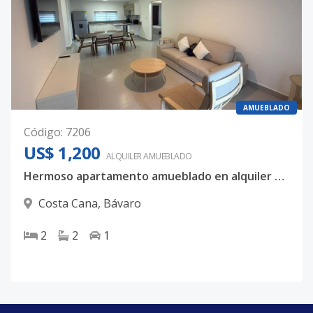
AMUEBLADO
Código
:
7206
US$ 1,200
ALQUILER
AMUEBLADO
Hermoso apartamento amueblado en alquiler en Costa cana
Costa Cana
,
Bávaro
2
2
1