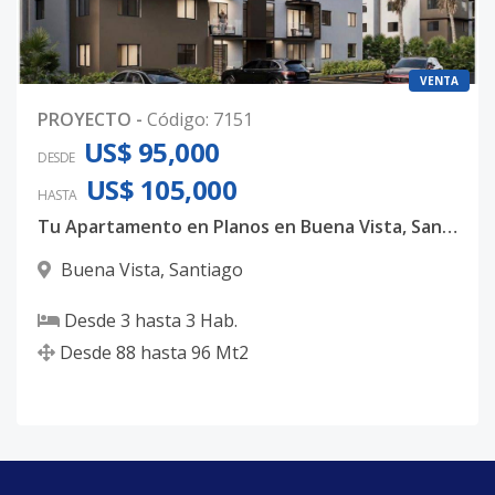
VENTA
PROYECTO
-
Código
:
7151
US$ 95,000
DESDE
US$ 105,000
HASTA
Tu Apartamento en Planos en Buena Vista, Santiago | Desde US$66,000 🏗️✨
Buena Vista
,
Santiago
Desde
3
hasta
3
Hab.
Desde
88
hasta
96
Mt2