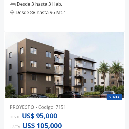
Desde
3
hasta
3
Hab.
Desde
88
hasta
96
Mt2
VENTA
PROYECTO
-
Código
:
7151
US$ 95,000
DESDE
US$ 105,000
HASTA