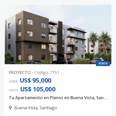
VENTA
PROYECTO
-
Código
:
7151
US$ 95,000
DESDE
US$ 105,000
HASTA
Tu Apartamento en Planos en Buena Vista, Santiago | Desde US$66,000 🏗️✨
Buena Vista
,
Santiago