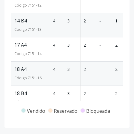
Código
7151
-12
14 B4
4
3
2
-
1
8
Código
7151
-13
17 A4
4
3
2
-
2
8
Código
7151
-14
18 A4
4
3
2
-
2
9
Código
7151
-16
18 B4
4
3
2
-
2
9
Código
7151
-17
Vendido
Reservado
Bloqueada
19 B4
4
3
2
-
2
9
Código
7151
-19