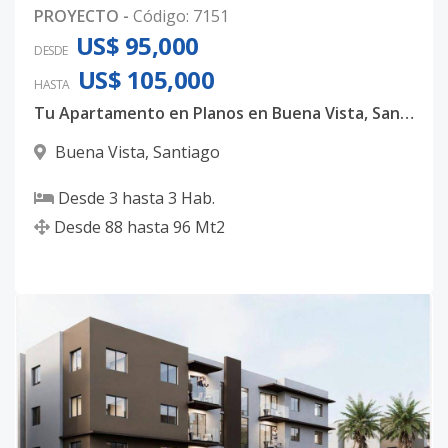
PROYECTO
-
Código
:
7151
US$ 95,000
DESDE
US$ 105,000
HASTA
Tu Apartamento en Planos en Buena Vista, Santiago | Desde US$66,000 🏗️✨
Buena Vista
,
Santiago
Desde
3
hasta
3
Hab.
Desde
88
hasta
96
Mt2