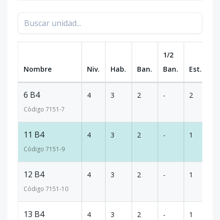
1/2
Nombre
Niv.
Hab.
Ban.
Ban.
Est.
m
6 B4
4
3
2
-
2
9
Código
7151
-7
11 B4
4
3
2
-
1
8
Código
7151
-9
12 B4
4
3
2
-
1
8
Código
7151
-10
13 B4
4
3
2
-
1
8