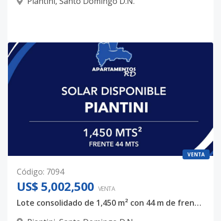
Piantini
,
Santo Domingo D.N.
VENTA
Código
:
7094
US$ 5,002,500
VENTA
Lote consolidado de 1,450 m² con 44 m de frente para desarrollo de alta escala en Piantini