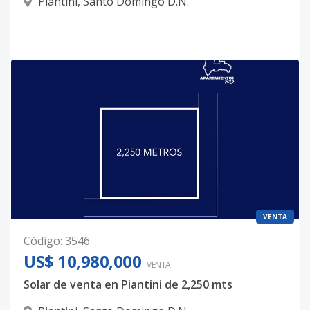
Piantini
,
Santo Domingo D.N.
VENTA
Código
:
3546
US$ 10,980,000
VENTA
Solar de venta en Piantini de 2,250 mts