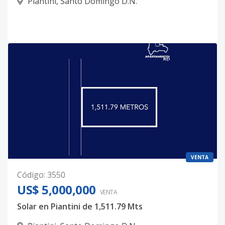
Piantini
,
Santo Domingo D.N.
VENTA
Código
:
3550
US$ 5,000,000
VENTA
Solar en Piantini de 1,511.79 Mts