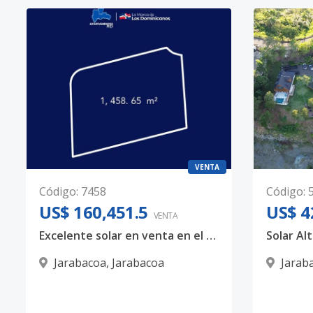
VENTA
Código
:
7458
Código
:
US$ 160,451.5
US$ 4
VENTA
Excelente solar en venta en el exclusivo Proyecto Colibrí
Solar Alt
Jarabacoa
,
Jarabacoa
Jarab