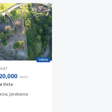
VENTA
5647
20,000
VENTA
a Vista
acoa
,
Jarabacoa