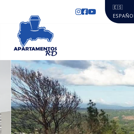
🇪🇸
ESPAÑO