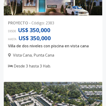
PROYECTO
-
Código
:
2383
US$ 350,000
DESDE
US$ 350,000
HASTA
Villa de dos niveles con piscina en vista cana
Vista Cana
,
Punta Cana
Desde
3
hasta
3
Hab.