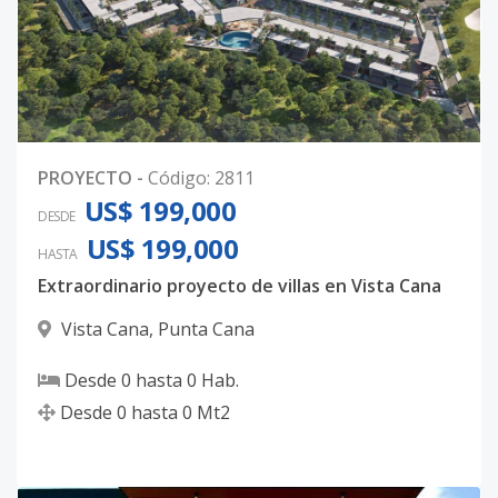
PROYECTO
-
Código
:
2811
US$ 199,000
DESDE
US$ 199,000
HASTA
Extraordinario proyecto de villas en Vista Cana
Vista Cana
,
Punta Cana
Desde
0
hasta
0
Hab.
Desde
0
hasta
0
Mt2