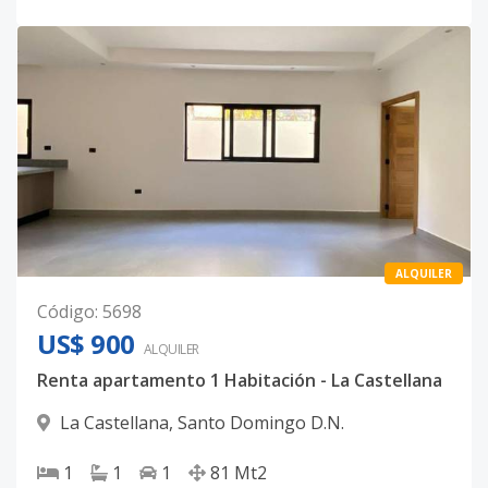
ALQUILER
Código
:
5698
US$ 900
ALQUILER
Renta apartamento 1 Habitación - La Castellana
La Castellana
,
Santo Domingo D.N.
1
1
1
81
Mt2