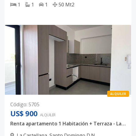
1
1
1
50
Mt2
ALQUILER
Código
:
5705
US$ 900
ALQUILER
Renta apartamento 1 Habitación + Terraza - La Castellana
La Castellana
,
Santo Domingo D.N.