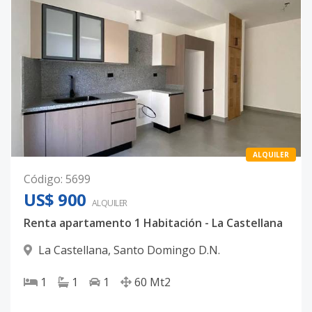
ALQUILER
Código
:
5699
US$ 900
ALQUILER
Renta apartamento 1 Habitación - La Castellana
La Castellana
,
Santo Domingo D.N.
1
1
1
60
Mt2