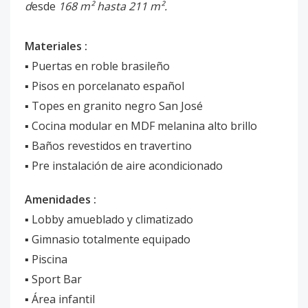
d
esde
168 m² hasta 211 m².
Materiales :
▪️ Puertas en roble brasileño
▪️ Pisos en porcelanato español
▪️ Topes en granito negro San José
▪️ Cocina modular en MDF melanina alto brillo
▪️ Baños revestidos en travertino
▪️ Pre instalación de aire acondicionado
Amenidades :
▪️ Lobby amueblado y climatizado
▪️ Gimnasio totalmente equipado
▪️ Piscina
▪️ Sport Bar
▪️ Área infantil