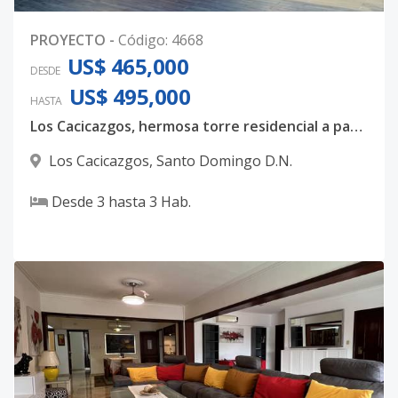
PROYECTO
-
Código
:
4668
US$ 465,000
DESDE
US$ 495,000
HASTA
Los Cacicazgos, hermosa torre residencial a pasos de Mirador Sur, con amplios espacios interiores.
Los Cacicazgos
,
Santo Domingo D.N.
Desde
3
hasta
3
Hab.