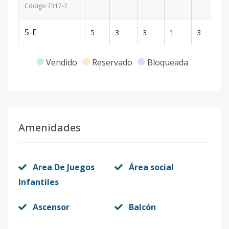
Código
7317
-7
5-E
5
3
3
1
3
2
Código
7317
-8
Vendido
Reservado
Bloqueada
6-E
6
3
3
1
3
2
Código
7317
-9
Modelo 10
-
-
-
-
-
-
Amenidades
Código
7317
-10
Area De Juegos
Área social
Infantiles
Ascensor
Balcón