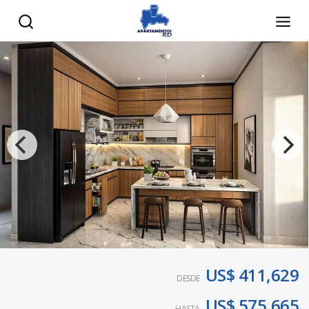
US$ 411,629
DESDE
US$ 575,665
HASTA