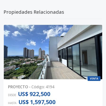
Propiedades Relacionadas
VENTA
PROYECTO
-
Código
:
4194
US$ 922,500
DESDE
US$ 1,597,500
HASTA