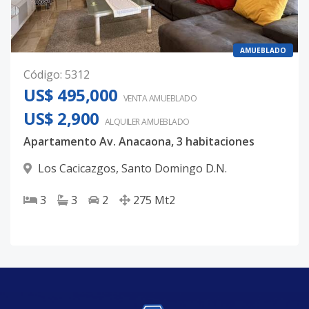
AMUEBLADO
Código
:
5312
US$ 495,000
VENTA AMUEBLADO
US$ 2,900
ALQUILER
AMUEBLADO
Apartamento Av. Anacaona, 3 habitaciones
Los Cacicazgos
,
Santo Domingo D.N.
3
3
2
275
Mt2