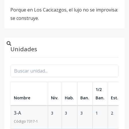
Porque en Los Cacicazgos, el lujo no se improvisa:
se construye.
Unidades
1/2
Nombre
Niv.
Hab.
Ban.
Ban.
Est.
m
3-A
3
3
3
1
2
1
Código
7317
-1