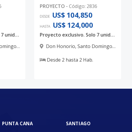
6
PROYECTO
-
Código
:
2836
US$ 104,850
DESDE
US$ 124,000
HASTA
Proyecto exclusivo. Solo 7 unidades disponibles. ⁣
Proyecto exclusivo. Solo 7 unidades disponibles. ⁣
Domingo
Don Honorio
,
Santo Domingo
D.N.
Desde
2
hasta
2
Hab.
PUNTA CANA
SANTIAGO