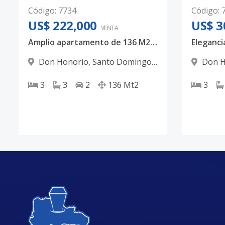
Código
:
7734
Código
:
US$ 222,000
US$ 3
VENTA
Amplio apartamento de 136 M2 | 3 Habitaciones + HS en Don Honorio
Don Honorio
,
Santo Domingo
Don H
D.N.
D.N.
3
3
2
136
Mt2
3