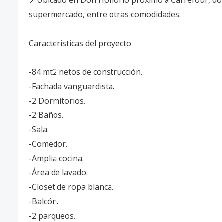
📍Ubicado en Don Honorio próximo a Carrefour, don
supermercado, entre otras comodidades. ⁣
Caracteristicas del proyecto ⁣
-84 mt2 netos de construcción. ⁣
-Fachada vanguardista. ⁣
-2 Dormitorios. ⁣
-2 Baños. ⁣
-Sala.⁣
-Comedor.⁣
-Amplia cocina.⁣
-Área de lavado. ⁣
-Closet de ropa blanca.⁣
-Balcón.⁣
-2 parqueos. ⁣