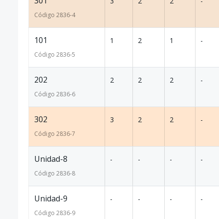
301
3
2
2
-
Código
2836
-4
101
1
2
1
-
Código
2836
-5
202
2
2
2
-
Código
2836
-6
302
3
2
2
-
Código
2836
-7
Unidad-8
-
-
-
-
Código
2836
-8
Unidad-9
-
-
-
-
Código
2836
-9