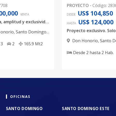
7708
PROYECTO
-
Código
:
283
00,000
US$ 104,850
VENTA
DESDE
US$ 124,000
Elegancia, amplitud y exclusividad en un solo lugar
HASTA
onorio
,
Santo Domingo
Don Honorio
,
Santo 
3
2
165.9
Mt2
D.N.
Desde
2
hasta
2
Hab.
OFICINAS
SANTO DOMINGO
SANTO DOMINGO ESTE