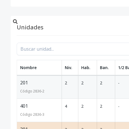
Unidades
Nombre
Niv.
Hab.
Ban.
1/2 B
201
2
2
2
-
Código
2836
-2
401
4
2
2
-
Código
2836
-3