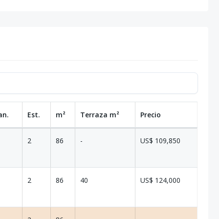
an.
Est.
m²
Terraza
m²
Precio
2
86
-
US$ 109,850
2
86
40
US$ 124,000