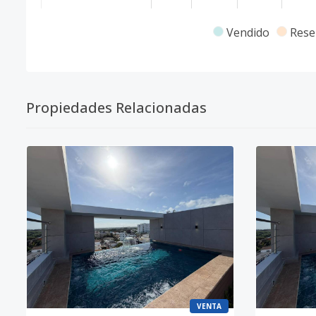
102
1
2
2
-
Vendido
Rese
Código
2836
-1
Propiedades Relacionadas
VENTA