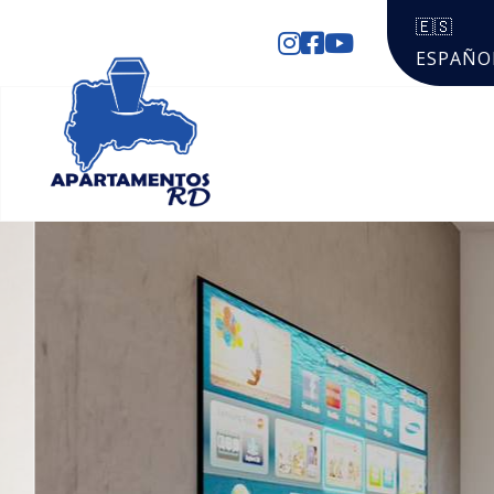
🇪🇸
ESPAÑO