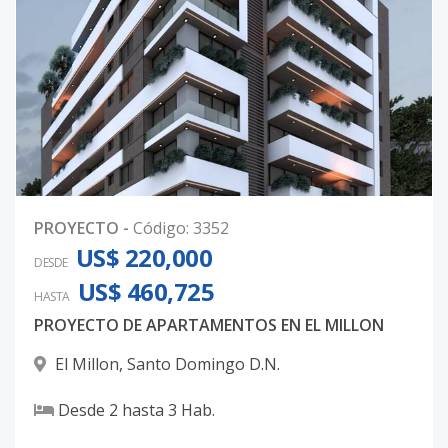
PROYECTO
-
Código
:
3352
US$ 220,000
DESDE
US$ 460,725
HASTA
PROYECTO DE APARTAMENTOS EN EL MILLON
El Millon
,
Santo Domingo D.N.
Desde
2
hasta
3
Hab.