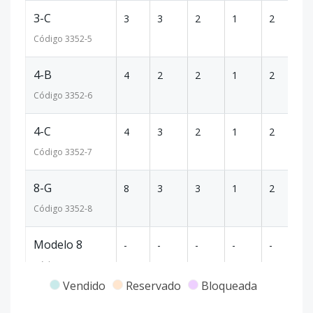
3-C
3
3
2
1
2
1
Código
3352
-5
4-B
4
2
2
1
2
1
Código
3352
-6
4-C
4
3
2
1
2
1
Código
3352
-7
8-G
8
3
3
1
2
2
Código
3352
-8
Modelo 8
-
-
-
-
-
-
Código
3352
-9
Vendido
Reservado
Bloqueada
8-H
8
3
4
-
3
2