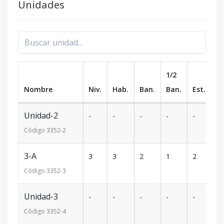
Unidades
1/2
Nombre
Niv.
Hab.
Ban.
Ban.
Est.
m
Unidad-2
-
-
-
-
-
-
Código
3352
-2
3-A
3
3
2
1
2
1
Código
3352
-3
Unidad-3
-
-
-
-
-
-
Código
3352
-4