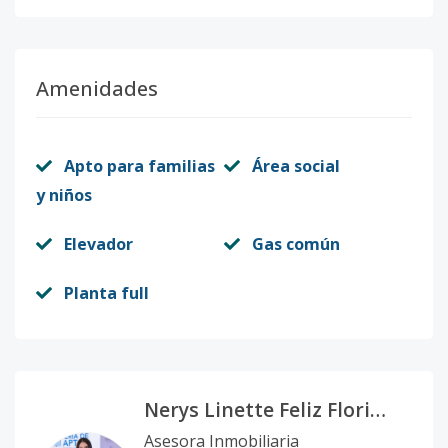
Código
3352
-10
2-F
2
3
2
1
2
1
Amenidades
Código
3352
-1
Apto para familias
Área social
y niños
Elevador
Gas común
Planta full
Nerys Linette Feliz Florian
Asesora Inmobiliaria