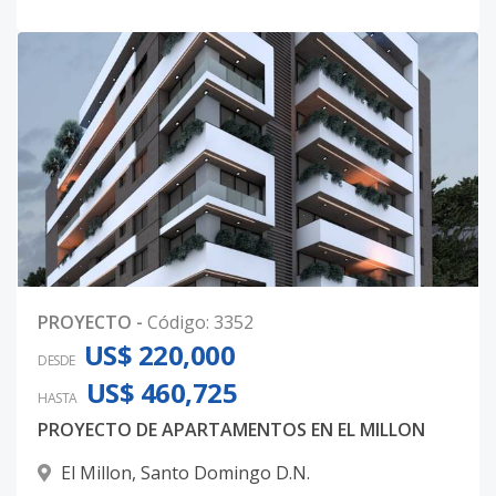
PROYECTO
-
Código
:
3352
US$ 220,000
DESDE
US$ 460,725
HASTA
PROYECTO DE APARTAMENTOS EN EL MILLON
El Millon
,
Santo Domingo D.N.