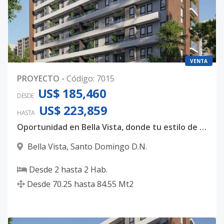
VENTA
PROYECTO
-
Código
:
7015
US$ 185,460
DESDE
US$ 223,859
HASTA
Oportunidad en Bella Vista, donde tu estilo de vida se convierte en inversión
Bella Vista
,
Santo Domingo D.N.
Desde
2
hasta
2
Hab.
Desde
70.25
hasta
84.55
Mt2