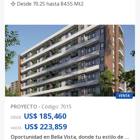
Desde
70.25
hasta
84.55
Mt2
VENTA
PROYECTO
-
Código
:
7015
US$ 185,460
DESDE
US$ 223,859
HASTA
Oportunidad en Bella Vista, donde tu estilo de vida se convierte en inversión