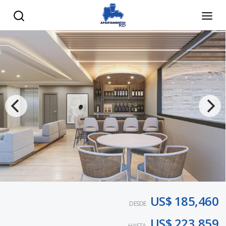
US$ 185,460
DESDE
US$ 223,859
HASTA