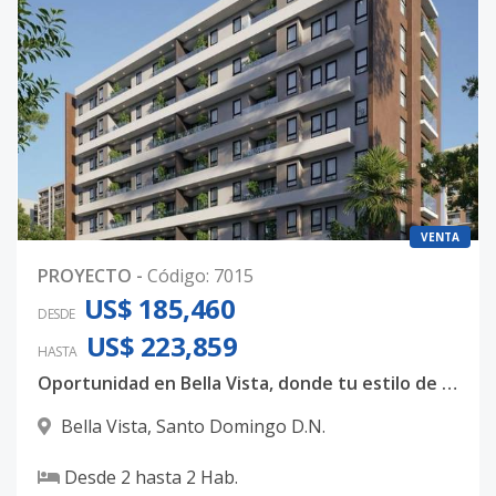
VENTA
PROYECTO
-
Código
:
7015
US$ 185,460
DESDE
US$ 223,859
HASTA
Oportunidad en Bella Vista, donde tu estilo de vida se convierte en inversión
Bella Vista
,
Santo Domingo D.N.
Desde
2
hasta
2
Hab.