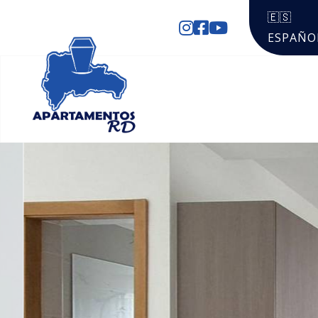
🇪🇸
ESPAÑO