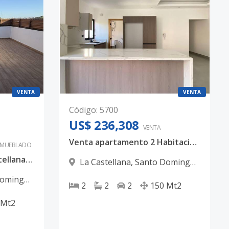
VENTA
VENTA
Código
:
5700
US$ 236,308
VENTA
Venta apartamento 2 Habitaciones + Terraza - La Castellana
AMUEBLADO
Apartamento, en La Castellana | 160 mts² + Terraza Destachada
La Castellana
,
Santo Domingo
D.N.
Domingo
2
2
2
150
Mt2
Mt2