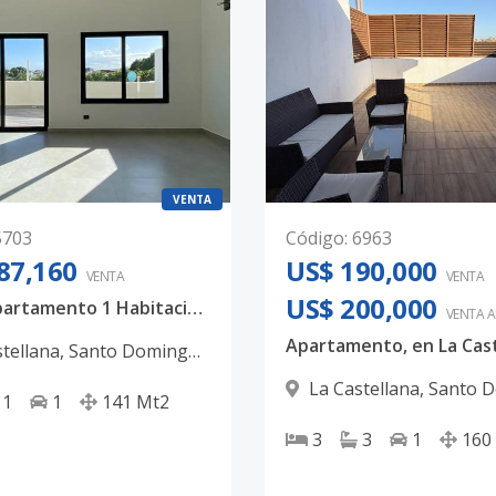
VENTA
5703
Código
:
6963
87,160
US$ 190,000
VENTA
VENTA
US$ 200,000
Venta apartamento 1 Habitación + Terraza US$187,160 - La Castellana
VENTA 
stellana
,
Santo Domingo
La Castellana
,
Santo 
1
1
141
Mt2
D.N.
3
3
1
160