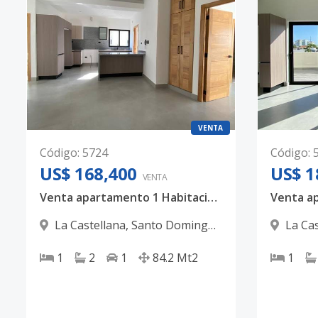
VENTA
Código
:
5724
Código
:
US$ 168,400
US$ 1
VENTA
Venta apartamento 1 Habitación US$168,400 - La Castellana
La Castellana
,
Santo Domingo
La Ca
D.N.
D.N.
1
2
1
84.2
Mt2
1