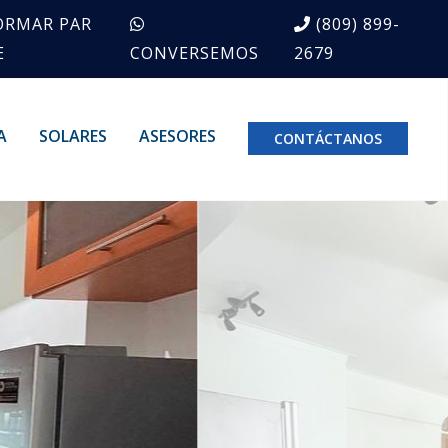
ORMAR PAR
(809) 899-
E
CONVERSEMOS
2679
A
SOLARES
ASESORES
CONTÁCTANOS