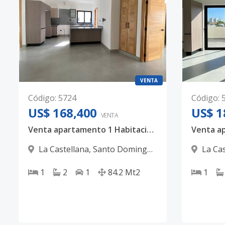
VENTA
Código
:
5724
Código
:
US$ 168,400
US$ 1
VENTA
Venta apartamento 1 Habitación US$168,400 - La Castellana
La Castellana
,
Santo Domingo
La Ca
D.N.
D.N.
1
2
1
84.2
Mt2
1