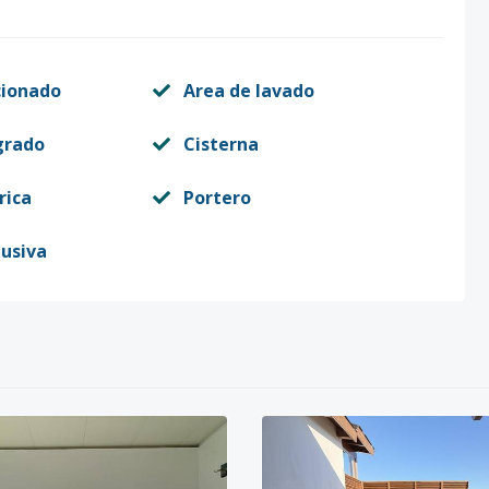
cionado
Area de lavado
grado
Cisterna
rica
Portero
lusiva