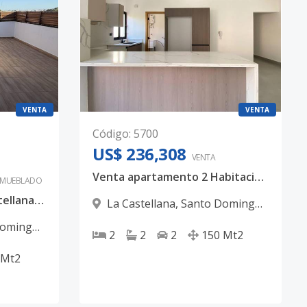
VENTA
VENTA
Código
:
5700
US$ 236,308
VENTA
Venta apartamento 2 Habitaciones + Terraza - La Castellana
AMUEBLADO
Apartamento, en La Castellana | 160 mts² + Terraza Destachada
La Castellana
,
Santo Domingo
D.N.
Domingo
2
2
2
150
Mt2
Mt2