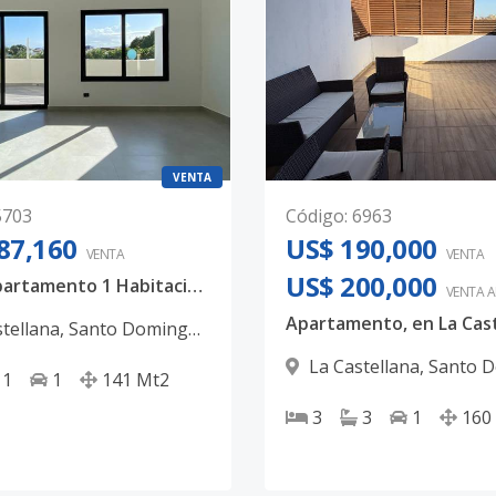
VENTA
5703
Código
:
6963
87,160
US$ 190,000
VENTA
VENTA
US$ 200,000
Venta apartamento 1 Habitación + Terraza US$187,160 - La Castellana
VENTA 
stellana
,
Santo Domingo
La Castellana
,
Santo 
1
1
141
Mt2
D.N.
3
3
1
160