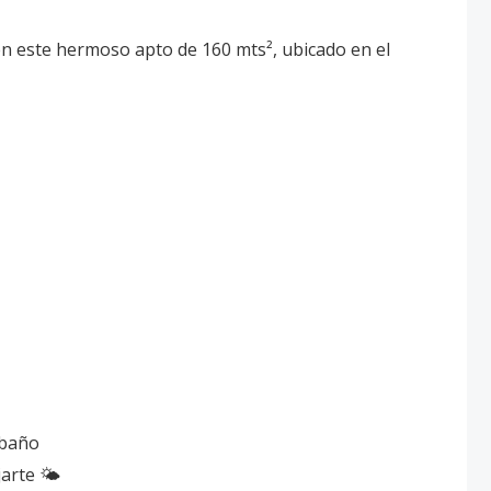
 en este hermoso apto de 160 mts², ubicado en el
 baño
arte 🌤️