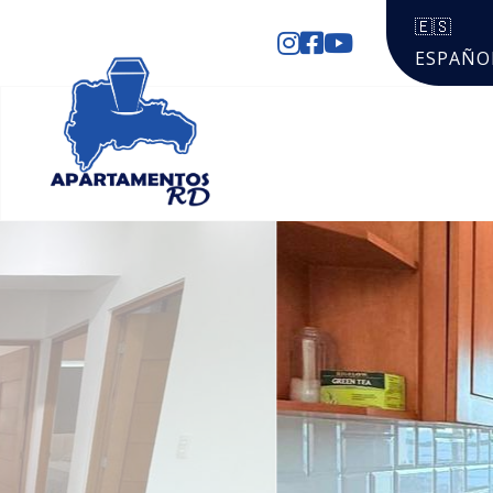
🇪🇸
ESPAÑO