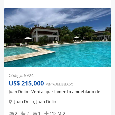
Código
:
5924
US$ 215,000
VENTA AMUEBLADO
Juan Dolio : Venta apartamento amueblado de 2 Habs, US$215,000
Juan Dolio
,
Juan Dolio
2
2
1
112
Mt2