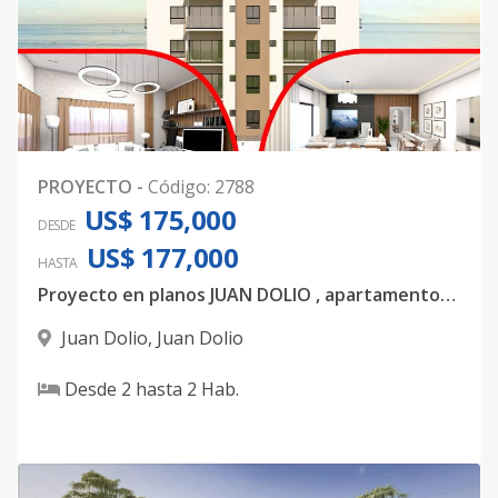
PROYECTO
-
Código
:
2788
US$ 175,000
DESDE
US$ 177,000
HASTA
Proyecto en planos JUAN DOLIO , apartamentos de 2 habitaciones , 2 baños. Entrega en 2025
Juan Dolio
,
Juan Dolio
Desde
2
hasta
2
Hab.