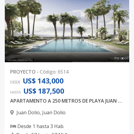
Código
4685
-29
Unidad-30
-
-
-
-
-
-
Código
4685
-30
9-H
510
2
1
-
1
7
Código
4685
-31
Unidad-32
-
-
-
-
-
-
PROYECTO
-
Código
:
6514
Código
4685
-32
US$ 143,000
DESDE
US$ 187,500
6-l
6
2
2
-
1
6
HASTA
APARTAMENTO A 250 METROS DE PLAYA JUAN DOLIO
Código
4685
-33
Juan Dolio
,
Juan Dolio
9-C
9
2
2
-
1
6
Código
4685
-34
Desde
1
hasta
3
Hab.