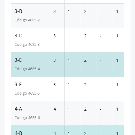
3-B
3
1
2
-
1
7
Código
4685
-2
3-D
3
1
2
-
1
7
Código
4685
-3
3-E
3
1
2
-
1
7
Código
4685
-4
3-F
3
1
2
-
1
9
Código
4685
-5
4-A
4
1
2
-
1
74
Código
4685
-6
4-B
4
1
2
-
1
7