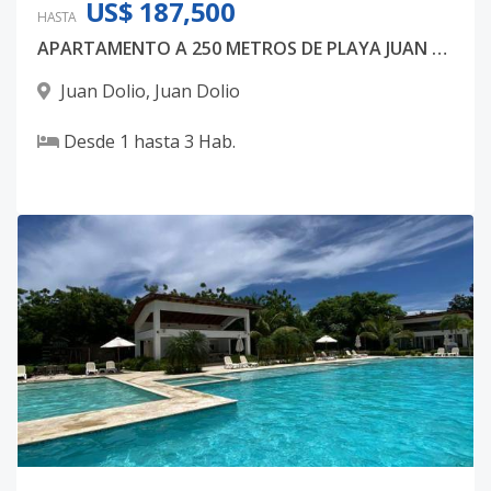
US$ 187,500
3-A
HASTA
3
1
2
-
1
9
APARTAMENTO A 250 METROS DE PLAYA JUAN DOLIO
Código
4685
-1
Juan Dolio
,
Juan Dolio
6-l
-
2
2
-
1
-
Desde
1
hasta
3
Hab.
Código
4685
-43
5L
-
2
2
-
1
-
Código
4685
-46