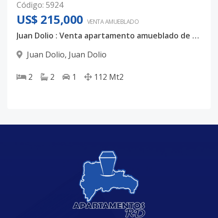
Código
:
5924
US$ 215,000
VENTA AMUEBLADO
Juan Dolio : Venta apartamento amueblado de 2 Habs, US$215,000
Juan Dolio
,
Juan Dolio
2
2
1
112
Mt2