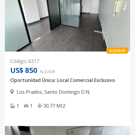
ALQUILER
Código
:
6317
US$ 850
ALQUILER
Oportunidad Única: Local Comercial Exclusivo
Los Prados
,
Santo Domingo D.N.
1
1
30.77
Mt2