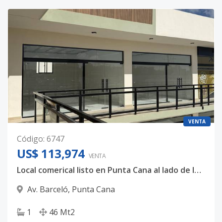
VENTA
Código
:
6747
US$ 113,974
VENTA
Local comerical listo en Punta Cana al lado de la avenida Barcelo
Av. Barceló
,
Punta Cana
1
46
Mt2