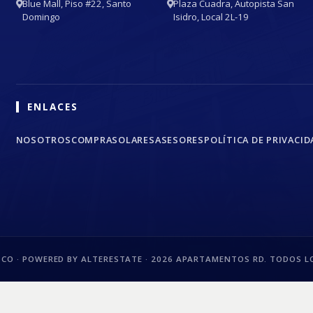
Blue Mall, Piso #22, Santo
Plaza Cuadra, Autopista San
Domingo
Isidro, Local 2L-19
ENLACES
NOSOTROS
COMPRA
SOLARES
ASESORES
POLÍTICA DE PRIVACID
CO · POWERED BY ALTERESTATE ·
2026
APARTAMENTOS RD. TODOS LO