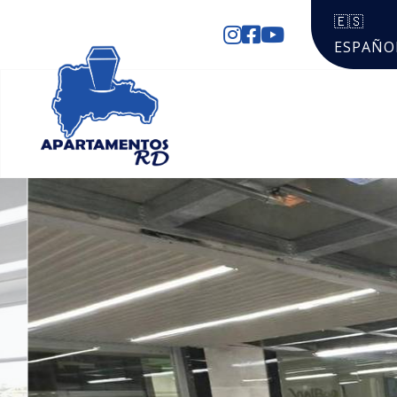
🇪🇸
ESPAÑO