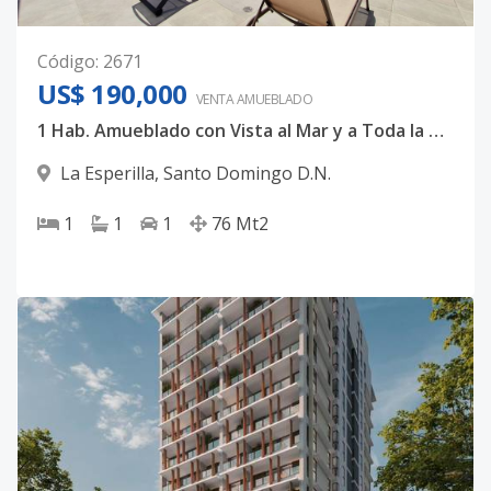
Código
:
2671
US$ 190,000
VENTA AMUEBLADO
1 Hab. Amueblado con Vista al Mar y a Toda la Ciudad
La Esperilla
,
Santo Domingo D.N.
1
1
1
76
Mt2