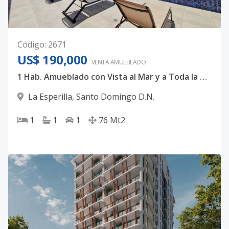
Código
:
2671
US$ 190,000
VENTA AMUEBLADO
1 Hab. Amueblado con Vista al Mar y a Toda la Ciudad
La Esperilla
,
Santo Domingo D.N.
1
1
1
76
Mt2