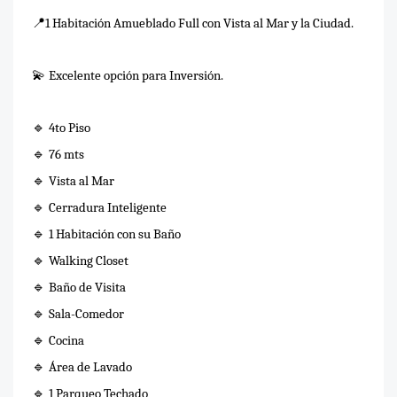
📍
1 Habitación Amueblado Full con Vista al Mar y la Ciudad.
💫
Excelente opción para Inversión.
🔹
4to Piso
🔹
76 mts
🔹
Vista al Mar
Cerradura Inteligente
🔹
🔹
1 Habitación con su Baño
🔹
Walking Closet
🔹
Baño de Visita
🔹
Sala-Comedor
🔹
Cocina
🔹
Área de Lavado
🔹
1 Parqueo Techado