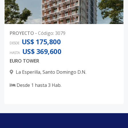
PROYECTO
-
Código
:
3079
US$ 175,800
DESDE
US$ 369,600
HASTA
EURO TOWER
La Esperilla
,
Santo Domingo D.N.
Desde
1
hasta
3
Hab.