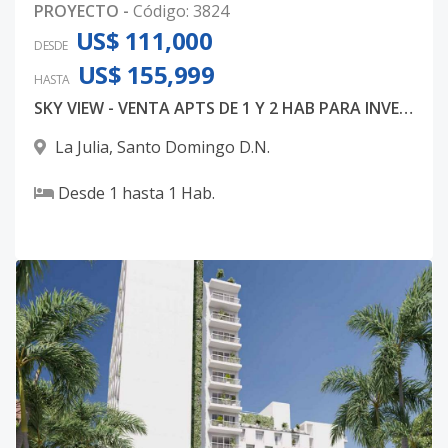
PROYECTO
-
Código
:
3824
US$ 111,000
DESDE
US$ 155,999
HASTA
SKY VIEW - VENTA APTS DE 1 Y 2 HAB PARA INVERSION
La Julia
,
Santo Domingo D.N.
Desde
1
hasta
1
Hab.