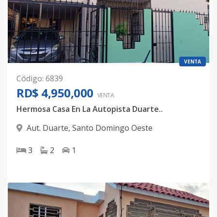
VENTA
Código
:
6839
RD$ 4,950,000
VENTA
Hermosa Casa En La Autopista Duarte..
Aut. Duarte
,
Santo Domingo Oeste
3
2
1