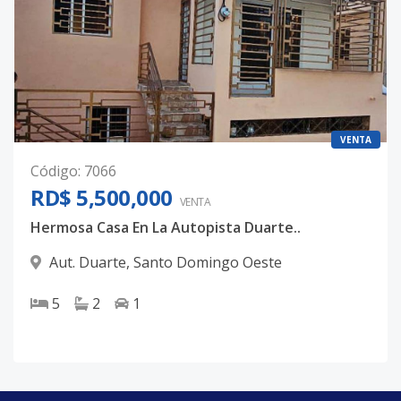
VENTA
Código
:
7066
RD$ 5,500,000
VENTA
Hermosa Casa En La Autopista Duarte..
Aut. Duarte
,
Santo Domingo Oeste
5
2
1