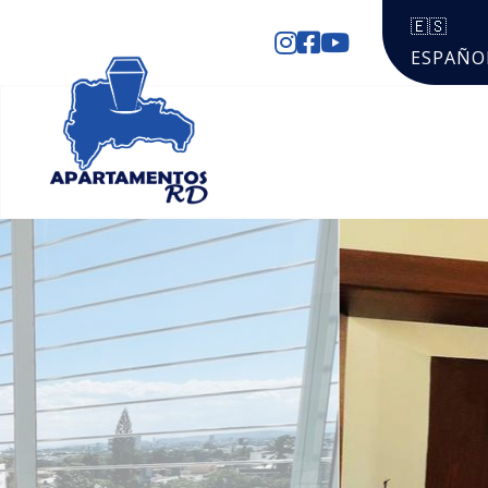
🇪🇸
ESPAÑO