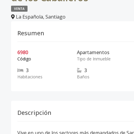
VENTA
La Española
,
Santiago
Resumen
6980
Apartamentos
Código
Tipo de Inmueble
3
3
Habitaciones
Baños
Descripción
Vive en uno de los sectores más demandados de San