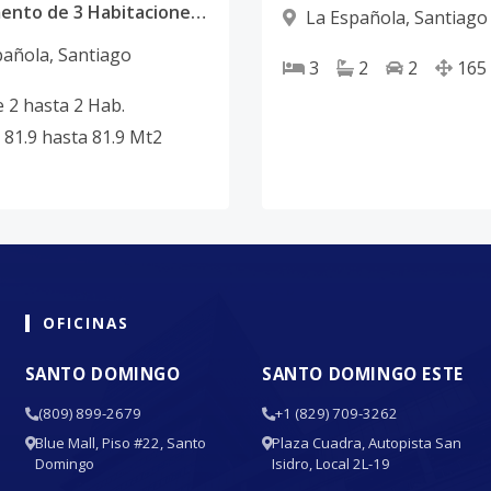
Apartamento de 3 Habitaciones con Piscina y Gimnasio en La Española, Santiago
La Española
,
Santiago
pañola
,
Santiago
3
2
2
165
e
2
hasta
2
Hab.
81.9
hasta
81.9
Mt2
OFICINAS
SANTO DOMINGO
SANTO DOMINGO ESTE
(809) 899-2679
+1 (829) 709-3262
Blue Mall, Piso #22, Santo
Plaza Cuadra, Autopista San
Domingo
Isidro, Local 2L-19