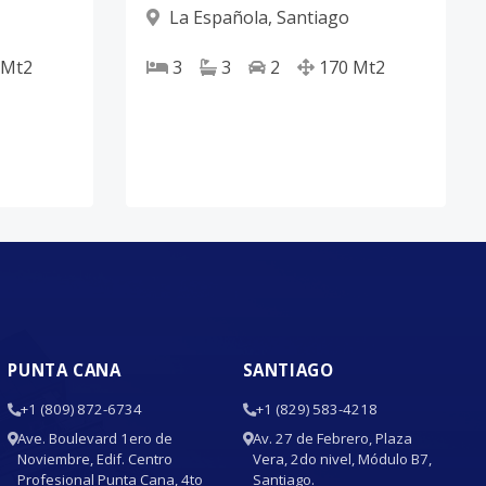
La Española
,
Santiago
Mt2
3
3
2
170
Mt2
PUNTA CANA
SANTIAGO
+1 (809) 872-6734
+1 (829) 583-4218
Ave. Boulevard 1ero de
Av. 27 de Febrero, Plaza
Noviembre, Edif. Centro
Vera, 2do nivel, Módulo B7,
Profesional Punta Cana, 4to
Santiago.