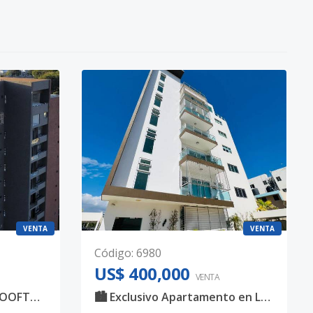
VENTA
VENTA
Código
:
6980
US$ 400,000
VENTA
TORRE MODERNA CON ROOFTOP Y AMENIDADES PREMIUM - LA ESPAÑOLA - SANTIAGO
🏙️ Exclusivo Apartamento en La Española – Santiago de los Caballeros