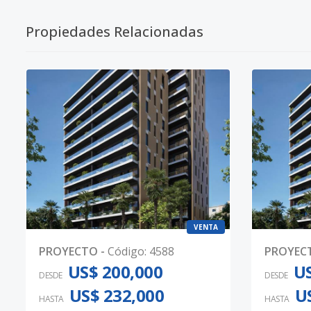
Propiedades Relacionadas
VENTA
PROYECTO
-
Código
:
4588
PROYEC
US$ 200,000
US
DESDE
DESDE
US$ 232,000
U
HASTA
HASTA