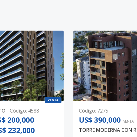
VENTA
TO
-
Código
:
4588
Código
:
7275
$ 200,000
US$ 390,000
VENTA
S$ 232,000