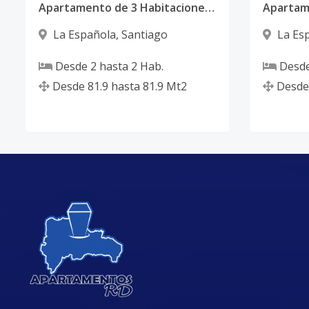
Apartamento de 3 Habitaciones con Piscina y Gimnasio en La Española, Santiago
La Española
,
Santiago
La Es
Desde
2
hasta
2
Hab.
Desd
Desde
81.9
hasta
81.9
Mt2
Desde