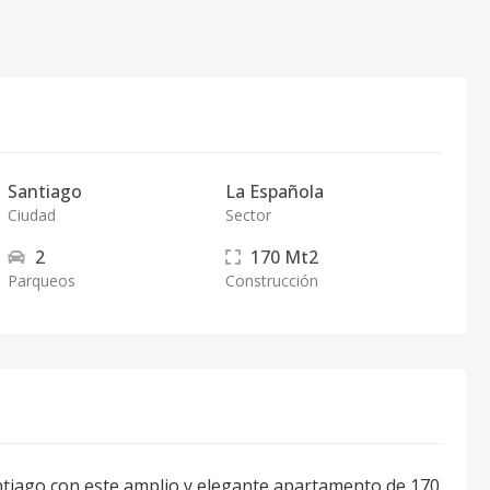
Santiago
La Española
Ciudad
Sector
2
170
Mt2
Parqueos
Construcción
tiago con este amplio y elegante apartamento de 170