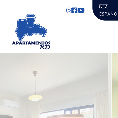
🇪🇸
ESPAÑO