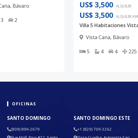
US$ 3,500
 Cana
,
Bávaro
ALQUILER
US$ 3,500
ALQUILER
AM
3
2
Vista Cana
,
Bávaro
5
4
4
225
OFICINAS
SANTO DOMINGO
SANTO DOMINGO ESTE
(809) 899-2679
+1 (829) 709-3262
Blue Mall, Piso #22, Santo
Plaza Cuadra, Autopista San