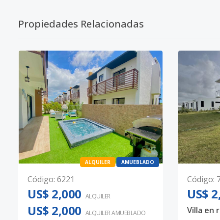
Propiedades Relacionadas
ALQUILER
AMUEBLADO
Código
:
6221
Código
:
US$ 2,000
US$ 2
ALQUILER
US$ 2,000
ALQUILER
AMUEBLADO