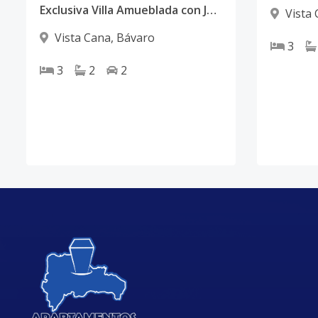
Exclusiva Villa Amueblada con Jacuzzi y BBQ en Palma 1
Vista
Vista Cana
,
Bávaro
3
3
2
2