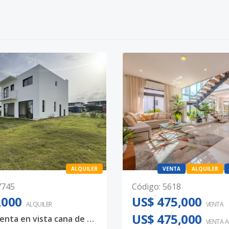
ALQUILER
VENTA
ALQUILER
7745
Código
:
5618
,000
US$ 475,000
ALQUILER
VENTA
US$ 475,000
Villa en renta en vista cana de 3 habitaciones
VENTA 