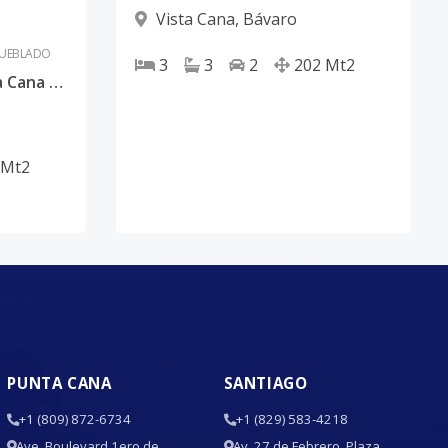
Vista Cana
,
Bávaro
UEBLADO
3
3
2
202
Mt2
Villa 5 Habitaciones Vista Cana -Amueblada -Piscina
Mt2
PUNTA CANA
SANTIAGO
+1 (809) 872-6734
+1 (829) 583-4218
Ave. Boulevard 1ero de
Av. 27 de Febrero, Plaza