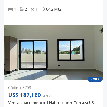
1
2
1
84.2
Mt2
VENTA
Código
:
5703
US$ 187,160
VENTA
Venta apartamento 1 Habitación + Terraza US$187,160 - La Castellana