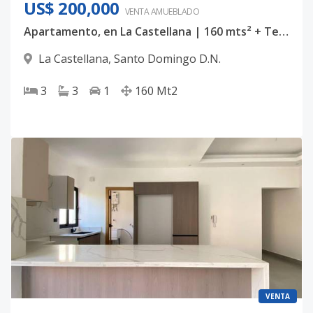
US$ 200,000
VENTA AMUEBLADO
Apartamento, en La Castellana | 160 mts² + Terraza Destachada
La Castellana
,
Santo Domingo D.N.
3
3
1
160
Mt2
VENTA