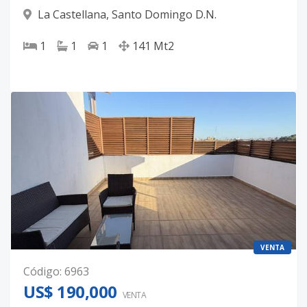
La Castellana
,
Santo Domingo D.N.
1
1
1
141
Mt2
VENTA
Código
:
6963
US$ 190,000
VENTA