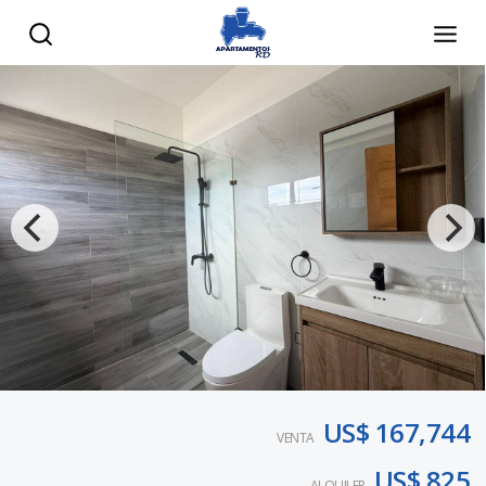
US$ 167,744
VENTA
US$ 825
ALQUILER