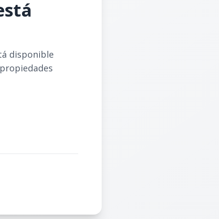
está
tá disponible
 propiedades