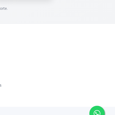
orte.
s