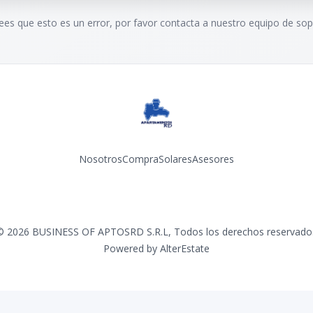
rees que esto es un error, por favor contacta a nuestro equipo de sop
Nosotros
Compra
Solares
Asesores
Facebook
Instagram
YouTube
©
2026
BUSINESS OF APTOSRD S.R.L
,
Todos los derechos reservado
Powered by
AlterEstate