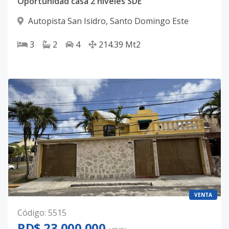
Oportunidad casa 2 niveles SDE
Autopista San Isidro
,
Santo Domingo Este
3
2
4
214.39
Mt2
VENTA
Código
:
5515
RD$ 23,000,000