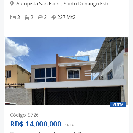
Autopista San Isidro
,
Santo Domingo Este
3
2
2
227
Mt2
VENTA
Código
:
5726
RD$ 14,000,000
VENTA