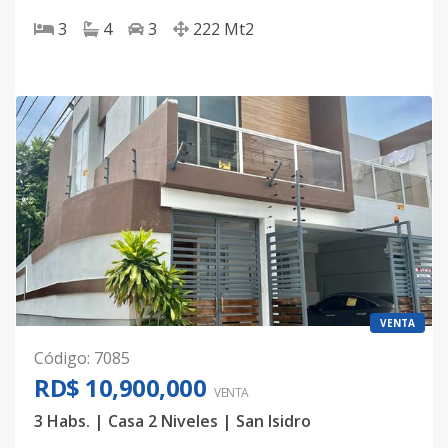
3
4
3
222
Mt2
VENTA
Código
:
7085
RD$ 10,900,000
VENTA
3 Habs. | Casa 2 Niveles | San Isidro