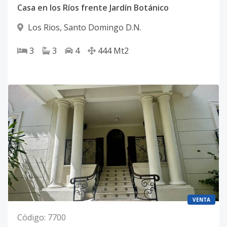
Casa en los Ríos frente Jardín Botánico
Los Rios
,
Santo Domingo D.N.
3
3
4
444
Mt2
VENTA
Código
:
7700