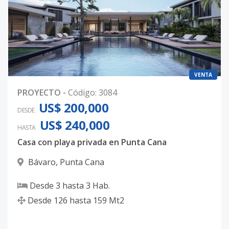
VENTA
PROYECTO
-
Código
:
3084
US$ 200,000
DESDE
US$ 240,000
HASTA
Casa con playa privada en Punta Cana
Bávaro
,
Punta Cana
Desde
3
hasta
3
Hab.
Desde
126
hasta
159
Mt2