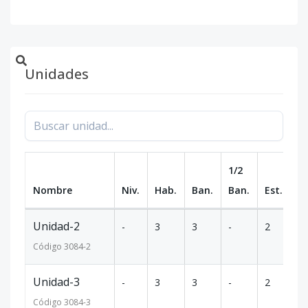
Unidades
1/2
Nombre
Niv.
Hab.
Ban.
Ban.
Est.
m
Unidad-2
-
3
3
-
2
1
Código
3084
-2
Unidad-3
-
3
3
-
2
1
Código
3084
-3