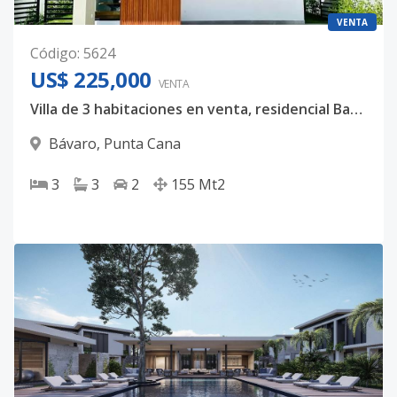
VENTA
Código
:
5624
US$ 225,000
VENTA
Villa de 3 habitaciones en venta, residencial Bavaro Punta Cana con piscina incluida.
Bávaro
,
Punta Cana
3
3
2
155
Mt2