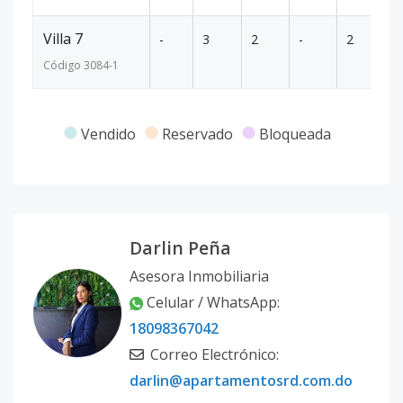
Villa 7
-
3
2
-
2
1
Código
3084
-1
Vendido
Reservado
Bloqueada
Darlin Peña
Asesora Inmobiliaria
Celular / WhatsApp:
18098367042
Correo Electrónico:
darlin@apartamentosrd.com.do