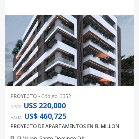
PROYECTO
-
Código
:
3352
US$ 220,000
DESDE
US$ 460,725
HASTA
PROYECTO DE APARTAMENTOS EN EL MILLON
El Millon
,
Santo Domingo D.N.