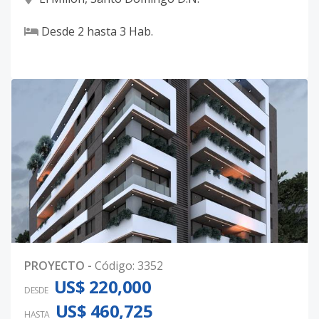
Desde
2
hasta
3
Hab.
PROYECTO
-
Código
:
3352
US$ 220,000
DESDE
US$ 460,725
HASTA