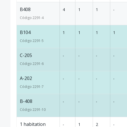
B408
4
1
1
-
Código
2291
-4
B104
1
1
1
1
Código
2291
-5
C-205
-
-
-
-
Código
2291
-6
A-202
-
-
-
-
Código
2291
-7
B-408
-
-
-
-
Código
2291
-10
1 habitation
-
1
2
-