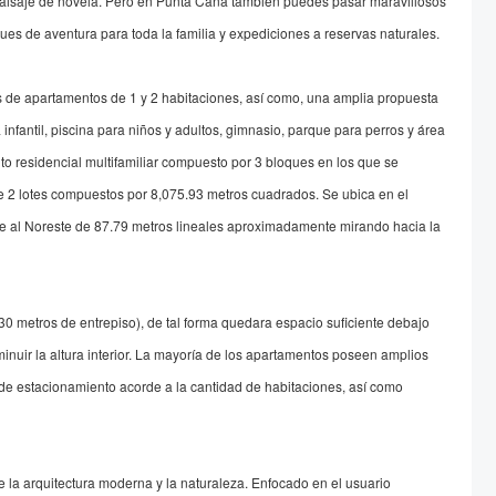
paisaje de novela. Pero en Punta Cana también puedes pasar maravillosos
ues de aventura para toda la familia y expediciones a reservas naturales.
os de apartamentos de 1 y 2 habitaciones, así como, una amplia propuesta
fantil, piscina para niños y adultos, gimnasio, parque para perros y área
to residencial multifamiliar compuesto por 3 bloques en los que se
de 2 lotes compuestos por 8,075.93 metros cuadrados. Se ubica en el
te al Noreste de 87.79 metros lineales aproximadamente mirando hacia la
30 metros de entrepiso), de tal forma quedara espacio suficiente debajo
sminuir la altura interior. La mayoría de los apartamentos poseen amplios
de estacionamiento acorde a la cantidad de habitaciones, así como
e la arquitectura moderna y la naturaleza. Enfocado en el usuario