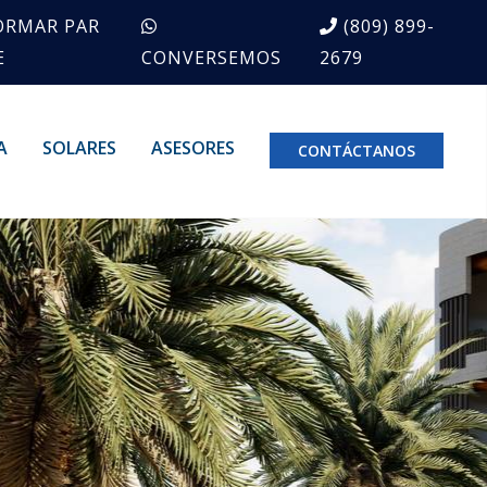
ORMAR PAR
(809) 899-
E
CONVERSEMOS
2679
A
SOLARES
ASESORES
CONTÁCTANOS