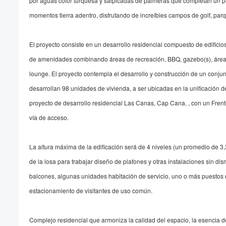
por aguas color turquesa y salpicadas de palmeras que completan un 
momentos tierra adentro, disfrutando de increíbles campos de golf, parq
El proyecto consiste en un desarrollo residencial compuesto de edifici
de amenidades combinando áreas de recreación, BBQ, gazebo(s), área in
lounge. El proyecto contempla el desarrollo y construcción de un conjun
desarrollan 98 unidades de vivienda, a ser ubicadas en la unificación 
proyecto de desarrollo residencial Las Canas, Cap Cana. , con un Fren
vía de acceso.
La altura máxima de la edificación será de 4 niveles (un promedio de 3,
de la losa para trabajar diseño de plafones y otras instalaciones sin di
balcones, algunas unidades habitación de servicio, uno o más puestos 
estacionamiento de visitantes de uso común.
Complejo residencial que armoniza la calidad del espacio, la esencia d