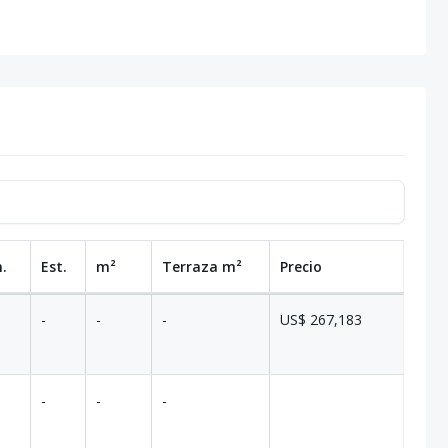
.
Est.
m²
Terraza
m²
Precio
-
-
-
US$ 267,183
-
-
-