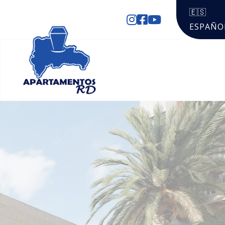
🇪🇸
ESPAÑO