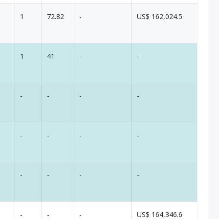
1
72.82
-
US$ 162,024.5
1
41
-
-
-
-
-
-
-
-
-
-
-
-
-
-
-
-
-
US$ 164,346.6