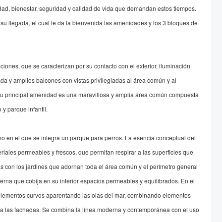
ilidad, bienestar, seguridad y calidad de vida que demandan estos tiempos.
u llegada, el cual le da la bienvenida las amenidades y los 3 bloques de
ones, que se caracterizan por su contacto con el exterior, iluminación
ada y amplios balcones con vistas privilegiadas al área común y al
u principal amenidad es una maravillosa y amplia área común compuesta
y parque infantil.
o en el que se integra un parque para perros. La esencia conceptual del
eriales permeables y frescos, que permitan respirar a las superficies que
s con los jardines que adornan toda el área común y el perímetro general
na que cobija en su interior espacios permeables y equilibrados. En el
de elementos curvos aparentando las olas del mar, combinando elementos
 a las fachadas. Se combina la línea moderna y contemporánea con el uso