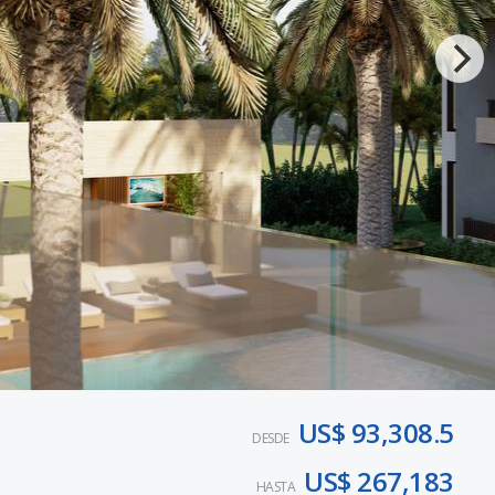
US$ 93,308.5
DESDE
US$ 267,183
HASTA