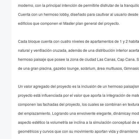
moderno, con la principal intención de permitirle disfrutar de la tranqu
Cuenta con un hermoso lobby, diseñado para cautivar al usuario desde s
edificios que componen el Master plan general del proyecto.
Cada bloque cuenta con cuatro niveles de apartamentos de 1 y 2 habitaci
natural y ventilación cruzada, además de una distribución interior acert
hermoso paisaje que posee la zona de ciudad Las Canas, Cap Cana. S
de una gran piscina, gazebo lounge, solárium, área multiusos, Gimnasio 
Un valor agregado del proyecto es la inclusión de un hermoso paisajism
proyecto está influenciada por el valor que aporta la integración de mat
componen las fachadas del proyecto, los cuales se combinan en textura
del emplazamiento. Logrando una envolvente elegante, dinámicay moder
aspecto estético la volumetría se inclina a la simulación conceptual 
geométricos y curvos que con su movimiento aportan vida y dinamismo