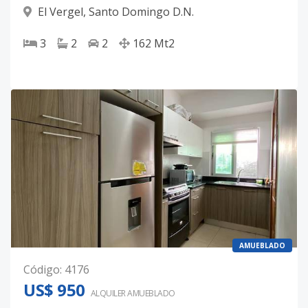
El Vergel
,
Santo Domingo D.N.
3
2
2
162
Mt2
AMUEBLADO
Código
:
4176
US$ 950
ALQUILER
AMUEBLADO