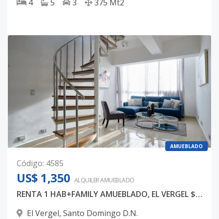
4
5
3
375
Mt2
AMUEBLADO
Código
:
4585
US$ 1,350
ALQUILER
AMUEBLADO
RENTA 1 HAB+FAMILY AMUEBLADO, EL VERGEL $1,350
El Vergel
,
Santo Domingo D.N.