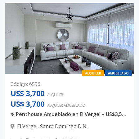
ALQUILER
AMUEBLADO
Código
:
6596
US$ 3,700
ALQUILER
US$ 3,700
ALQUILER
AMUEBLADO
✨ Penthouse Amueblado en El Vergel – US$3,500 ✨
El Vergel
,
Santo Domingo D.N.