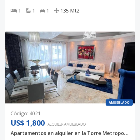
1
1
1
135
Mt2
AMUEBLADO
Código
:
4021
US$ 1,800
ALQUILER
AMUEBLADO
Apartamentos en alquiler en la Torre Metropolitana II en El Vergel.