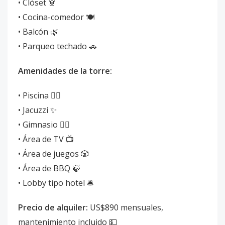
• Clóset 👗
• Cocina-comedor 🍽️
• Balcón 🌿
• Parqueo techado 🚗
Amenidades de la torre:
• Piscina 🏊‍♀️
• Jacuzzi ✨
• Gimnasio 🏋️‍♀️
• Área de TV 📺
• Área de juegos 🎲
• Área de BBQ 🍃
• Lobby tipo hotel 🛎️
Precio de alquiler:
US$890 mensuales,
mantenimiento incluido 💵