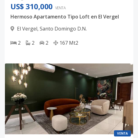
US$ 310,000
VENTA
Hermoso Apartamento Tipo Loft en El Vergel
El Vergel
,
Santo Domingo D.N.
2
2
2
167
Mt2
VENTA