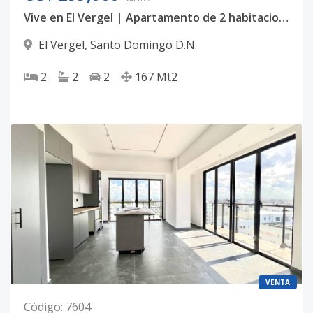
Vive en El Vergel | Apartamento de 2 habitaciones
El Vergel
,
Santo Domingo D.N.
2
2
2
167
Mt2
VENTA
Código
:
7604