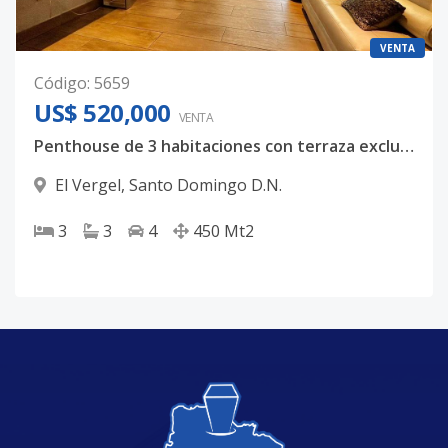
VENTA
Código
:
5659
US$ 520,000
VENTA
Penthouse de 3 habitaciones con terraza exclusiva en el Vergel
El Vergel
,
Santo Domingo D.N.
3
3
4
450
Mt2