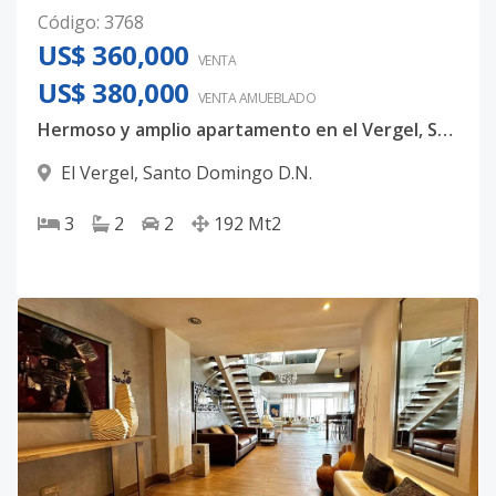
Código
:
3768
US$ 360,000
VENTA
US$ 380,000
VENTA AMUEBLADO
Hermoso y amplio apartamento en el Vergel, Santo Domingo con excelente ubicación de 3 habitaciones en $360,000
El Vergel
,
Santo Domingo D.N.
3
2
2
192
Mt2