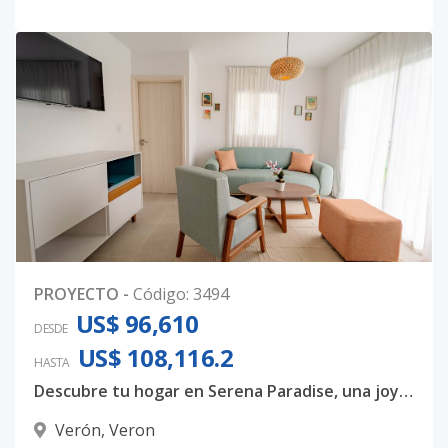
PROYECTO
-
Código
:
3494
US$ 96,610
DESDE
US$ 108,116.2
HASTA
Descubre tu hogar en Serena Paradise, una joya inmobiliaria en Punta Cana
Verón
,
Veron