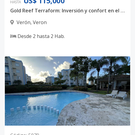
US$ 115,000
HASTA
Gold Reef Terraform: Inversión y confort en el corazón de Punta Cana
Verón
,
Veron
Desde
2
hasta
2
Hab.