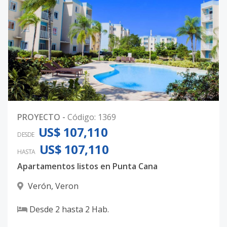
PROYECTO
-
Código
:
1369
US$ 107,110
DESDE
US$ 107,110
HASTA
Apartamentos listos en Punta Cana
Verón
,
Veron
Desde
2
hasta
2
Hab.