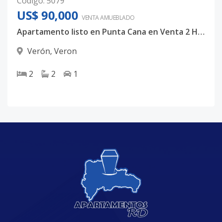
Código
:
5079
US$ 90,000
VENTA AMUEBLADO
Apartamento listo en Punta Cana en Venta 2 Habs y 2 Baños
Verón
,
Veron
2
2
1